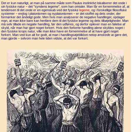
Det er kun naturligt, at man på samme måde som Paulus instinktivt lo­kaliserer det onde i
sin fysiske natur − det "syndens legeme", som han omtaler. Man får en fornemmelse af, at
tendensen til det onde er en egenskab ved det fysiske
legeme
, og i forskellige filosofiske
systemer − endog i platonismen og nyplatonismen − er det stoffet og dets onder, der
formørker det åndeligt gode. Men hvis man analy­serer de negative handlinger, opdager
man, at man ikke bare kan henføre dem til det fysiske legeme og dets tilbøjeligheder. Man
må selv tillade en negativ handling, før den udføres, og derfor oplever man en følelse af
skyld, når man har gjort noget forkert. Hvis den forkerte handling alene skyldes noget i
den fysiske krops natur, ville man ikke have en fornem­melse af at have gjort noget
forkert. Man ved kun alt for godt, at man i handlingsøjeblikket netop
ønskede
at gøre det,
man gjorde − selvom man hele tiden vidste, at det var forkert.