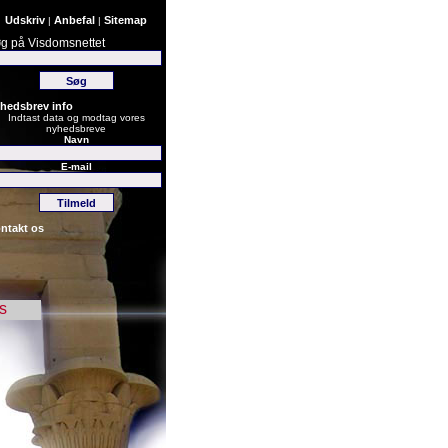
Udskriv
Anbefal
Sitemap
|
|
g på Visdomsnettet
hedsbrev info
Indtast data og modtag vores
nyhedsbreve
Navn
E-mail
ntakt os
s