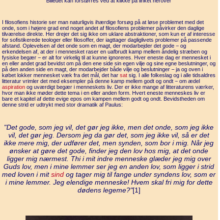
Billedet kan forstørres ved at klikke på linket herover
I filosofiens historie ser man naturligvis ihærdige forsøg på at løse problemet med det
onde, som i højere grad end noget andet af filosofiens problemer påvirker den daglige
tilvæ­relse direkte. Her drejer det sig ikke om uklare abstraktioner, som kun er af interesse
for sofistikerede teologer eller filosoffer, der iagttager dagliglivets problemer på passende
afstand. Oplevelsen af det onde som en magt, der modarbejder det gode − og
erkendelsen af, at der i mennesket raser en uafbrudt kamp mellem åndelig stræben og
fysiske begær − er alt for virkelig til at kunne ignoreres. Hver eneste dag er mennesket i
en eller andet grad bevidst om på den ene side sin egen vilje og sine egne beslutninger, og
på den anden side en magt, der modarbejder både vilje og beslutninger − ja og oven i
købet lokker mennesket væk fra det mål, det har
sat
sig. I alle folkeslag og i alle tidsaldres
litteratur vrimler det med eksempler på denne kamp mellem godt og ondt − om ædel
aspiration
og uværdigt begær i menne­skets liv. Der er ikke mange af litteraturens værker,
hvor man ikke møder dette tema i en eller anden form. Hvert eneste menneskes liv er
bare et kapitel af dette evige epos om kampen mellem godt og ondt. Bevidstheden om
denne strid er udtrykt med stor dramatik af Paulus:
"Det gode, som jeg vil, det gør jeg ikke, men det onde, som jeg ikke
vil, det gør jeg. Dersom jeg da gør det, som jeg ikke vil, så er det
ikke mere mig, der udfører det, men synden, som bor i mig. Når jeg
ønsker at gøre det gode, finder jeg den lov hos mig, at det onde
ligger mig nærmest. Thi i mit indre menneske glæder jeg mig over
Guds lov, men i mine lemmer ser jeg en anden lov, som ligger i strid
med loven i mit
sind
og tager mig til fange under syndens lov, som er
i mine lemmer. Jeg elendige menneske! Hvem skal fri mig for dette
dødens lege­me?"
[1]