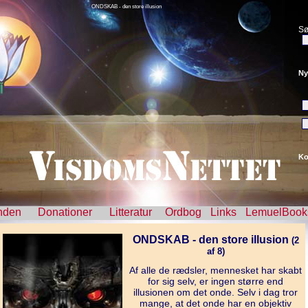
ONDSKAB - den store illusion
Sø
Ny
Ko
nden
Donationer
Litteratur
Ordbog
Links
LemuelBook
ONDSKAB - den store illusion
(2
af 8)
Af alle de rædsler, mennesket har skabt
for sig selv, er ingen større end
illusionen om det onde. Selv i dag tror
mange, at det onde har en objektiv