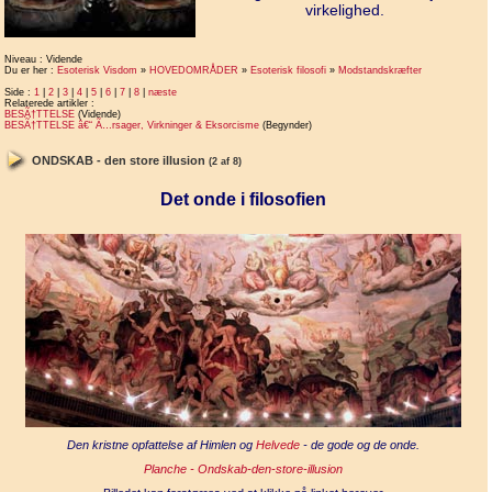
virkelighed.
Niveau : Vidende
Du er her :
Esoterisk Visdom
»
HOVEDOMRÅDER
»
Esoterisk filosofi
»
Modstandskræfter
Side :
1
|
2
|
3
|
4
|
5
|
6
|
7
|
8
|
næste
Relaterede artikler :
BESÃ†TTELSE
(Vidende)
BESÃ†TTELSE â€“ Ã…rsager, Virkninger & Eksorcisme
(Begynder)
ONDSKAB - den store illusion
(2 af 8)
Det onde i filosofien
Den kristne opfattelse af Himlen og
Helvede
- de gode og de onde.
Planche - Ondskab-den-store-illusion