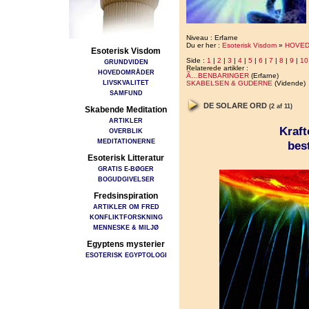
Niveau : Erfarne
Du er her :
Esoterisk Visdom
»
HOVE
Esoterisk Visdom
Side :
1
|
2
|
3
|
4
|
5
|
6
|
7
|
8
|
9
|
10
GRUNDVIDEN
Relaterede artikler :
HOVEDOMRÅDER
Ã…BENBARINGER
(Erfarne)
LIVSKVALITET
SKABELSEN & GUDERNE
(Vidende)
SAMFUND
DE SOLARE ORD
(2 af 11)
Skabende Meditation
ARTIKLER
Kraft
OVERBLIK
MEDITATIONERNE
best
Esoterisk Litteratur
GRATIS E-BØGER
BOGUDGIVELSER
Fredsinspiration
ARTIKLER OM FRED
KONFLIKTFORSKNING
MENNESKE & MILJØ
Egyptens mysterier
ESOTERISK EGYPTOLOGI