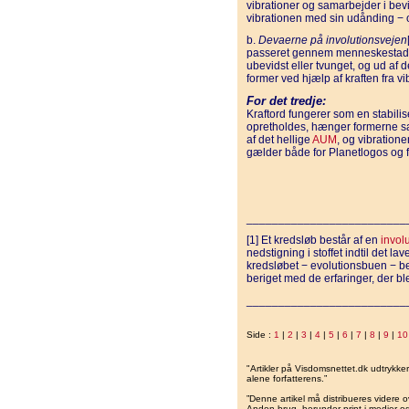
vibrationer og samarbejder i be
vibrationen med sin udånding − 
b.
Devaerne på involutionsvejen
passeret gennem menneskestadie
ubevidst eller tvunget, og ud af
former ved hjælp af kraften fra vi
For det tredje:
Kraftord fungerer som en stabilis
opretholdes, hænger formerne 
af det hellige
AUM
, og vibratione
gælder både for Planetlogos og 
_________________________
[1] Et kredsløb består af en
invol
nedstigning i stoffet indtil det l
kredsløbet − evolutionsbuen − be
beriget med de erfaringer, der bl
_________________________
Side :
1
|
2
|
3
|
4
|
5
|
6
|
7
|
8
|
9
|
10
"Artikler på Visdomsnettet.dk udtrykk
alene forfatterens.”
”Denne artikel må distribueres videre o
Anden brug, herunder print i medier og 