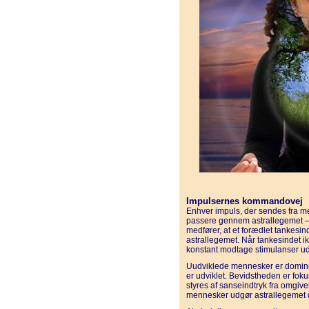
Impulsernes kommandovej
Enhver impuls, der sendes fra me
passere gennem astrallegemet – o
medfører, at et forædlet tankesind 
astrallegemet. Når tankesindet ikk
konstant modtage stimulanser u
Uudviklede mennesker er dominere
er udviklet. Bevidstheden er fokus
styres af sanseindtryk fra omgivel
mennesker udgør astrallegemet 