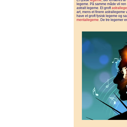
Et fysisk
legeme
, der ernæres af 
legeme. På samme måde vil ren fø
astralt legeme. Et groft
astralleg
art, mens et finere astrallegeme v
have et groft fysisk legeme og sa
mentallegeme
. De tre legemer 