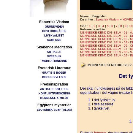
Niveau : Begynder
Du er her :
Esoterisk Visdom
»
HOVE
Esoterisk Visdom
Side :
1
|
2
|
3
|
4
|
5
|
6
|
7
|
8
|
9
|
10
GRUNDVIDEN
Relaterede artikler :
HOVEDOMRÅDER
MENNESKE KEND DIG SELV - 01 -
LIVSKVALITET
MENNESKE KEND DIG SELV - 02 -
MENNESKE KEND DIG SELV - 03 -
SAMFUND
MENNESKE KEND DIG SELV - 04 - 
MENNESKE KEND DIG SELV - 05 -
Skabende Meditation
MENNESKE KEND DIG SELV - 07 -
ARTIKLER
MENNESKE KEND DIG SELV - 08 - 
MENNESKE KEND DIG SELV - 09 -
OVERBLIK
MEDITATIONERNE
MENNESKE KEND DIG SELV 
Esoterisk Litteratur
GRATIS E-BØGER
Det fy
BOGUDGIVELSER
Fredsinspiration
Der skal nu fokuseres på de fakt
ARTIKLER OM FRED
egenskaber i det vågne
fysiske
l
KONFLIKTFORSKNING
MENNESKE & MILJØ
I det fysiske liv
I følelseslivet
Egyptens mysterier
I tankelivet
ESOTERISK EGYPTOLOGI
1.