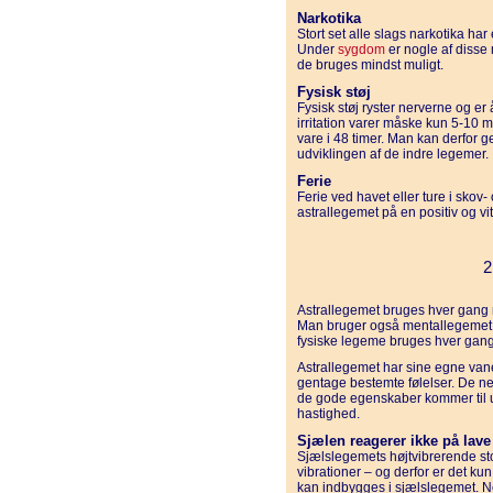
Narkotika
Stort set alle slags narkotika ha
Under
sygdom
er nogle af disse 
de bruges mindst muligt.
Fysisk støj
Fysisk støj ryster nerverne og er å
irritation varer måske kun 5-10 
vare i 48 timer. Man kan derfor ge
udviklingen af de indre legemer.
Ferie
Ferie ved havet eller ture i sko
astrallegemet på en positiv og v
2
Astrallegemet bruges hver gang ma
Man bruger også mentallegemet,
fysiske legeme bruges hver gang
Astrallegemet har sine egne van
gentage bestemte følelser. De ne
de gode egenskaber kommer til u
hastighed.
Sjælen reagerer ikke på lave 
Sjælslegemets højtvibrerende sto
vibrationer – og derfor er det k
kan indbygges i sjælslegemet. Ne