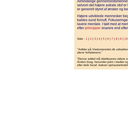
Almindelige gennemsnitsmenneske
selvom det højere astrale stof 
er generelt styret af ønsker og b
Højere udviklede mennesker beg
kaldes sund fornuft. Fokuseringen f
lavere mentale. I takt med at men
efter
principper
snarere end efte
Side :
1
|
2
|
3
|
4
|
5
|
6
|
7
|
8
|
9
|
10
"Artikler på Visdomsnettet.dk udtrykk
alene forfatterens.”
”Denne artikel må distribueres videre o
Anden brug, herunder print i medier og 
eller dele heraf, kræver ophavsretindeh