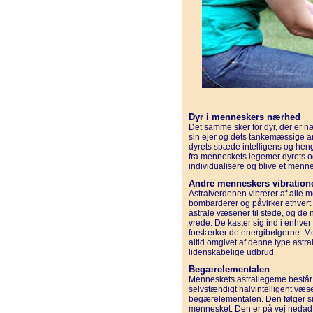
Dyr i menneskers nærhed
Det samme sker for dyr, der er næ
sin ejer og dets tankemæssige ans
dyrets spæde intelligens og hen
fra menneskets legemer dyrets og
individualisere og blive et men
Andre menneskers vibration
Astralverdenen vibrerer af alle 
bombarderer og påvirker ethvert
astrale væsener til stede, og de 
vrede. De kaster sig ind i enhve
forstærker de energibølgerne. Men
altid omgivet af denne type astr
lidenskabelige udbrud.
Begærelementalen
Menneskets astrallegeme består
selvstændigt halvintelligent væ
begærelementalen. Den følger si
mennesket. Den er på vej nedad i 