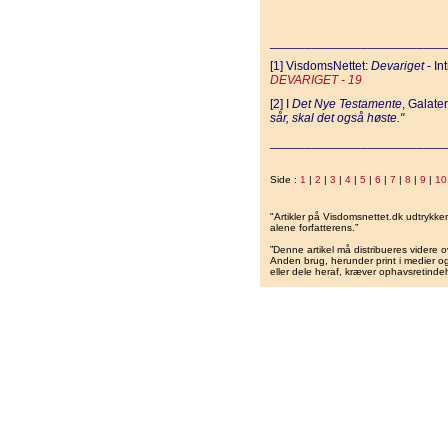
_________________________
[1] VisdomsNettet:
Devariget
­- I
DEVARIGET - 19
[2] I
Det Nye Testamente
, Galate
sår, skal det også høste."
_________________________
Side :
1
|
2
|
3
|
4
|
5
|
6
|
7
|
8
|
9
|
10
"Artikler på Visdomsnettet.dk udtrykk
alene forfatterens.”
”Denne artikel må distribueres videre o
Anden brug, herunder print i medier og 
eller dele heraf, kræver ophavsretindeh