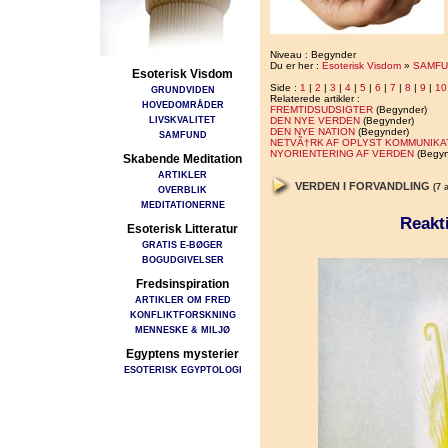
Niveau : Begynder
Du er her :
Esoterisk Visdom
»
SAMFU
Esoterisk Visdom
Side :
1
|
2
|
3
|
4
|
5
|
6
|
7
|
8
|
9
|
10
GRUNDVIDEN
Relaterede artikler :
HOVEDOMRÅDER
FREMTIDSUDSIGTER
(Begynder)
LIVSKVALITET
DEN NYE VERDEN
(Begynder)
DEN NYE NATION
(Begynder)
SAMFUND
NETVÃ†RK AF OPLYST KOMMUNIKA
NYORIENTERING AF VERDEN
(Begyn
Skabende Meditation
ARTIKLER
VERDEN I FORVANDLING
(7 
OVERBLIK
MEDITATIONERNE
Reakti
Esoterisk Litteratur
GRATIS E-BØGER
BOGUDGIVELSER
Fredsinspiration
ARTIKLER OM FRED
KONFLIKTFORSKNING
MENNESKE & MILJØ
Egyptens mysterier
ESOTERISK EGYPTOLOGI