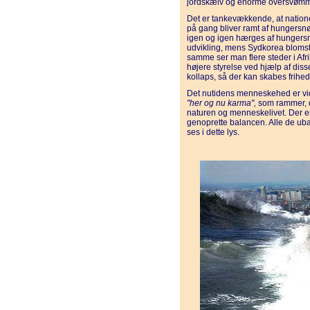
jordskælv og enorme oversvømm
Det er tankevækkende, at natione
på gang bliver ramt af hungersn
igen og igen hærges af hungersn
udvikling, mens Sydkorea bloms
samme ser man flere steder i Af
højere styrelse ved hjælp af diss
kollaps, så der kan skabes frihe
Det nutidens menneskehed er vidne
"her og nu karma",
som rammer, d
naturen og menneskelivet. Der er 
genoprette balancen. Alle de ub
ses i dette lys.