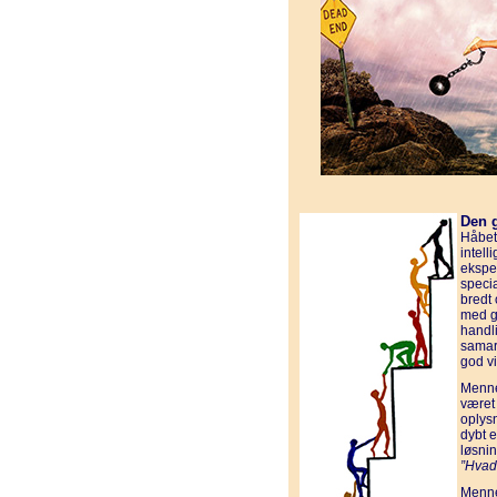
Den g
Håbet
intel
ekspe
speci
bredt
med go
handli
samar
god vi
Menne
været
oplys
dybt 
løsnin
”Hvad
Menne