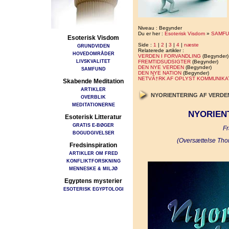
Niveau : Begynder
Du er her :
Esoterisk Visdom
»
SAMFU
Esoterisk Visdom
Side :
1
|
2
|
3
|
4
|
næste
GRUNDVIDEN
Relaterede artikler :
HOVEDOMRÅDER
VERDEN I FORVANDLING
(Begynder)
LIVSKVALITET
FREMTIDSUDSIGTER
(Begynder)
DEN NYE VERDEN
(Begynder)
SAMFUND
DEN NYE NATION
(Begynder)
NETVÃ†RK AF OPLYST KOMMUNIKA
Skabende Meditation
ARTIKLER
NYORIENTERING AF VERD
OVERBLIK
MEDITATIONERNE
NYORIEN
Esoterisk Litteratur
GRATIS E-BØGER
Fr
BOGUDGIVELSER
(Oversættelse Tho
Fredsinspiration
ARTIKLER OM FRED
KONFLIKTFORSKNING
MENNESKE & MILJØ
Egyptens mysterier
ESOTERISK EGYPTOLOGI