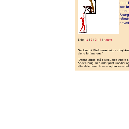
dens 
kan fø
proble
Spørgs
såkald
privat
Side :
1
|
2
|
3
|
4
|
næste
"Artikler på Visdomsnettet.dk udtrykk
alene forfatterens.”
”Denne artikel må distribueres videre o
Anden brug, herunder print i medier og 
eller dele heraf, kræver ophavsretindeh