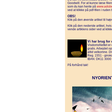
Goodwill. For at kunne læse fil
som du kan hente på
www.adobe
ved at klikke på pdf-filen i ruden t
OBS!
Klik på den øverste artikel til hø
Klik på den nederste artikel, hvi
vende artiklens sider ved at klik
Vi har brug for 
VisdomsNettet er e
gratis. Arbejdet o
altid velkomne. D
Reg. 1551 - giro
IBAN: DK11 3000
På forhånd tak!
NYORIEN