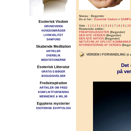
Niveau : Begynder
Du er her :
Esoterisk Visdom
»
SAMFU
Esoterisk Visdom
Side :
1
|
2
|
3
|
4
|
5
|
6
|
7
|
8
|
9
|
10
GRUNDVIDEN
Relaterede artikler :
HOVEDOMRÅDER
FREMTIDSUDSIGTER
(Begynder)
LIVSKVALITET
DEN NYE VERDEN
(Begynder)
DEN NYE NATION
(Begynder)
SAMFUND
NETVÃ†RK AF OPLYST KOMMUNIKA
NYORIENTERING AF VERDEN
(Begyn
Skabende Meditation
ARTIKLER
VERDEN I FORVANDLING
(6 
OVERBLIK
MEDITATIONERNE
Det 
Esoterisk Litteratur
på ve
GRATIS E-BØGER
BOGUDGIVELSER
Fredsinspiration
ARTIKLER OM FRED
KONFLIKTFORSKNING
MENNESKE & MILJØ
Egyptens mysterier
ESOTERISK EGYPTOLOGI