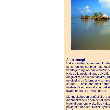
Alt er energi
Det er sandsynligvis svært for de
tanker og følelser med naturkata
kendsgerning, at
i Universet find
Hvis dette postulat tages alvorli
omgivet af, vandet det drikker, l
omgivet af og forbruger − kommer 
Jorden. Til dette energifelt høre
følelser. Tilsammen skaber det et
loven for årsag og virkning.[1]
Menneskeheden er nået til et pu
mennesket selv er en del af, hvo
tydeligt gennem forskellige katast
påvirker hinanden. Det er i lyset