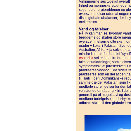
Virkningerne ses tydeligt overal
frihed og menneskerettigheder, jæ
stigende energiproblemer og gl
oversvømmelser uden at nogen ree
disse globale ubalancer, der ti
mellemrum.
Vand og følelser
På Tv kan man se, hvordan vande
bredderne og skaber store mennes
oversvømmelserne ofte sker i omr
måder − f.eks. i Pakistan, Syd- 
Australien, Afrika − ja selv dele
mindre katastrofer for mini "synd
esoterisk
set er katastroferne udt
følelsesudladninger, som aktiver
symptomatisk, at jordskælvet i Ha
praktiseres voodoo − de sidste re
praktiseres som en del af den na
til Haiti − den Dominikanske rep
samme gælder Pakistan, som fik 
medførte store lidelser for den f
velstående områder gik fri. I de 
generelt på et meget lavt og dest
medfører forfølgelse, undertrykke
udbredt støtte til den globale ter