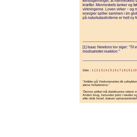
kendsgerninger, at menneskets ta
kræfter. Menneskets tanker og føl
virkningerne. Loven virker − og 
energier spiller sammen i én gl
på naturkatastroferne er helt ny 
_________________________
[1] Isaac Newtons lov siger:
"Til 
modsatrettet reaktion."
_________________________
Side :
1
|
2
|
3
|
4
|
5
|
6
|
7
|
8
|
9
|
10
"Artikler på Visdomsnettet.dk udtrykk
alene forfatterens.”
”Denne artikel må distribueres videre o
Anden brug, herunder print i medier og 
eller dele heraf, kræver ophavsretindeh