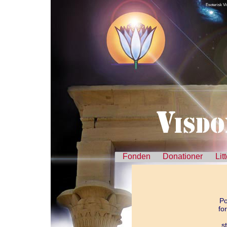
Esoterisk Vi
Fonden
Donationer
Lit
Po
fo
s