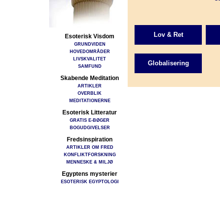
Lov & Ret
Esoterisk Visdom
GRUNDVIDEN
HOVEDOMRÅDER
LIVSKVALITET
Globalisering
SAMFUND
Skabende Meditation
ARTIKLER
OVERBLIK
MEDITATIONERNE
Esoterisk Litteratur
GRATIS E-BØGER
BOGUDGIVELSER
Fredsinspiration
ARTIKLER OM FRED
KONFLIKTFORSKNING
MENNESKE & MILJØ
Egyptens mysterier
ESOTERISK EGYPTOLOGI