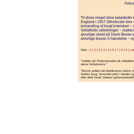
Fukus
Til disse meget store katastrofer
England i 1957 (Windscale blev s
behandling af brugt brændsel − o
Sellafields udledninger − reakto
alvorlige uheld på Davis Besse-væ
alvorlige klasse-3 hændelse − 
Side :
1
|
2
|
3
|
4
|
5
|
6
|
7
|
8
|
9
|
næ
"Artikler på Visdomsnettet.dk udtrykk
alene forfatterens.”
”Denne artikel må distribueres videre o
Anden brug, herunder print i medier og 
eller dele heraf, kræver ophavsretindeh