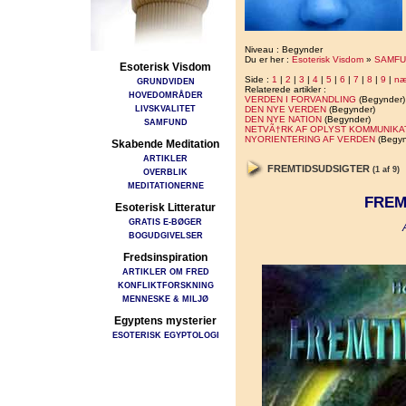
Niveau : Begynder
Du er her :
Esoterisk Visdom
»
SAMFU
Esoterisk Visdom
Side :
1
|
2
|
3
|
4
|
5
|
6
|
7
|
8
|
9
|
næ
GRUNDVIDEN
Relaterede artikler :
HOVEDOMRÅDER
VERDEN I FORVANDLING
(Begynder)
LIVSKVALITET
DEN NYE VERDEN
(Begynder)
DEN NYE NATION
(Begynder)
SAMFUND
NETVÃ†RK AF OPLYST KOMMUNIKA
NYORIENTERING AF VERDEN
(Begyn
Skabende Meditation
ARTIKLER
FREMTIDSUDSIGTER
(1 af 9)
OVERBLIK
MEDITATIONERNE
FREM
Esoterisk Litteratur
GRATIS E-BØGER
BOGUDGIVELSER
Fredsinspiration
ARTIKLER OM FRED
KONFLIKTFORSKNING
MENNESKE & MILJØ
Egyptens mysterier
ESOTERISK EGYPTOLOGI