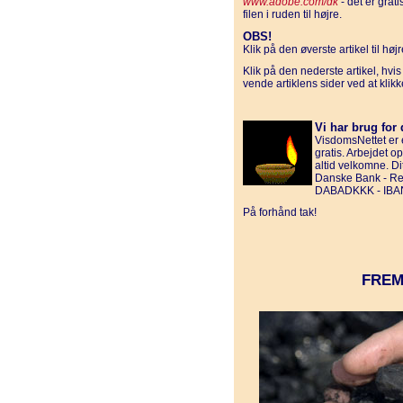
www.adobe.com/dk
- det er grat
filen i ruden til højre.
OBS!
Klik på den øverste artikel til hø
Klik på den nederste artikel, hvi
vende artiklens sider ved at klik
Vi har brug for 
VisdomsNettet er e
gratis. Arbejdet o
altid velkomne. D
Danske Bank - Reg
DABADKKK - IBAN
På forhånd tak!
FREM