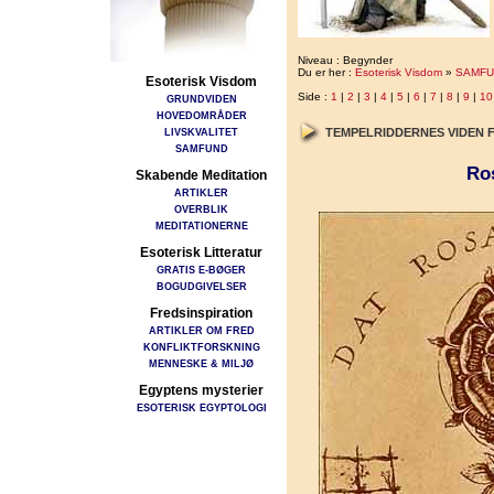
Niveau : Begynder
Du er her :
Esoterisk Visdom
»
SAMFU
Esoterisk Visdom
Side :
1
|
2
|
3
|
4
|
5
|
6
|
7
|
8
|
9
|
10
GRUNDVIDEN
HOVEDOMRÅDER
LIVSKVALITET
TEMPELRIDDERNES VIDEN 
SAMFUND
Ro
Skabende Meditation
ARTIKLER
OVERBLIK
MEDITATIONERNE
Esoterisk Litteratur
GRATIS E-BØGER
BOGUDGIVELSER
Fredsinspiration
ARTIKLER OM FRED
KONFLIKTFORSKNING
MENNESKE & MILJØ
Egyptens mysterier
ESOTERISK EGYPTOLOGI