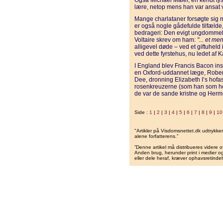
Også Michael Maier, en kendt ty
lære, netop mens han var ansat v
Mange charlataner forsøgte sig 
er også nogle gådefulde tilfælde
bedrageri: Den evigt ungdommeli
Voltaire skrev om ham:
"... et me
alligevel døde – ved et giftuheld
ved dette fyrstehus, nu ledet af K
I England blev Francis Bacon ins
en Oxford-uddannet læge, Robert F
Dee, dronning Elizabeth I’s hofas
rosenkreuzerne (som han som her
de var de sande kristne og Herm
Side :
1
|
2
|
3
|
4
|
5
|
6
|
7
|
8
|
9
|
10
"Artikler på Visdomsnettet.dk udtrykk
alene forfatterens.”
”Denne artikel må distribueres videre o
Anden brug, herunder print i medier og 
eller dele heraf, kræver ophavsretindeh