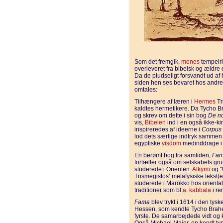
Som det fremgik,
menes
tempelri
overleveret fra bibelsk og ældre 
Da de pludseligt forsvandt ud af 
siden hen ses bevaret hos andre
omtales:
Tilhængere af læren i
Hermes
Tr
kaldtes hermetikere. Da Tycho B
og skrev om dette i sin bog
De no
vis,
Bibelen
ind i en også ikke-k
inspireredes af ideerne i
Corpus
lod dets særlige indtryk sammen
egyptiske
visdom
medinddrage i 
En berømt bog fra samtiden,
Fa
fortæller også om selskabets gr
studerede i Orienten:
Alkymi
og "
Trismegistos’ metafysiske tekst(e
studerede i Marokko hos orienta
traditioner som bl.
a
.
kabbala
i re
Fama
blev trykt i 1614 i den tysk
Hessen, som kendte Tycho Brahe,
fyrste. De samarbejdede vidt og