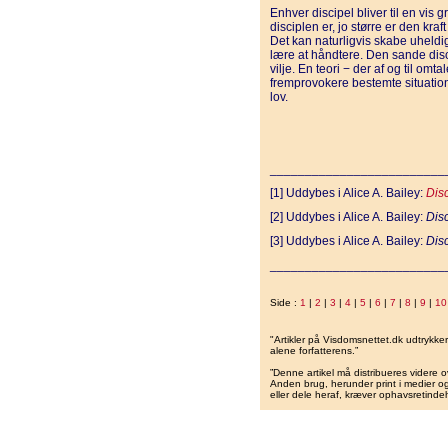
Enhver discipel bliver til en vis 
disciplen er, jo større er den kraft
Det kan naturligvis skabe uheldi
lære at håndtere. Den sande disc
vilje. En teori − der af og til om
fremprovokere bestemte situatione
lov.
_________________________
[1] Uddybes i Alice A. Bailey:
Dis
[2] Uddybes i Alice A. Bailey:
Disc
[3] Uddybes i Alice A. Bailey:
Disc
_________________________
Side :
1
|
2
|
3
|
4
|
5
|
6
|
7
|
8
|
9
|
10
"Artikler på Visdomsnettet.dk udtrykk
alene forfatterens.”
”Denne artikel må distribueres videre o
Anden brug, herunder print i medier og 
eller dele heraf, kræver ophavsretindeh