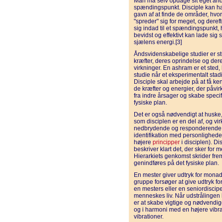
Man må selv opdage sit eget ån
spændingspunkt. Disciple kan ha
gavn af at finde de områder, hvo
"spreder" sig for meget, og deref
sig indad til et spændingspunkt, 
bevidst og effektivt kan lade sig s
sjælens energi.[3]
Åndsvidenskabelige studier er st
kræfter, deres oprindelse og der
virkninger. En ashram er et sted,
studie når et eksperimentalt stad
Disciple skal arbejde på at få ken
de kræfter og energier, der påvi
fra indre årsager og skabe specifi
fysiske plan.
Det er også nødvendigt at huske
som disciplen er en del af, og v
nedbrydende og responderende. (D
identifikation med personlighede
højere
principper
i disciplen). Di
beskriver klart det, der sker f
Hierarkiets genkomst skrider fr
genindføres på det fysiske plan.
En mester giver udtryk for monad
gruppe forsøger at give udtryk fo
en mesters eller en seniordiscipel
menneskes liv. Når udstrålingen b
er at skabe vigtige og nødvendige
og i harmoni med en højere vibrat
vibrationer.