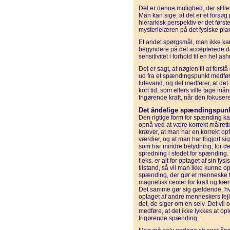
Det er denne mulighed, der stilles
Man kan sige, at det er et forsøg
hierarkisk perspektiv er det først
mysterielæren på det fysiske pla
Et andet spørgsmål, man ikke ka
begyndere på det accepterede di
sensitivitet i forhold til en hel 
Det er sagt, at nøglen til at forstå
ud fra et spændingspunkt medfør
tidevand, og det medfører, at det 
kort tid, som ellers ville tage m
frigørende kraft, når den fokusere
Det åndelige spændingspun
Den rigtige form for spænding k
opnå ved at være korrekt målrette
kræver, at man har en korrekt opf
værdier, og at man har frigjort sig 
som har mindre betydning, for de
spredning i stedet for spænding
f.eks. er alt for optaget af sin fysi
tilstand, så vil man ikke kunne o
spænding, der gør et menneske ti
magnetisk center for kraft og kær
Det samme gør sig gældende, hv
optaget af andre menneskers fejl 
det, de siger om en selv. Det vil 
medføre, at det ikke lykkes at op
frigørende spænding.