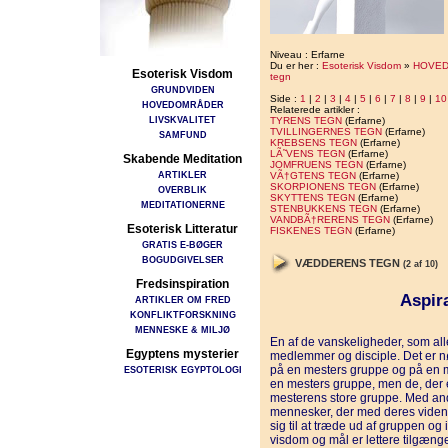
Niveau : Erfarne
Du er her :
Esoterisk Visdom
»
HOVE
Esoterisk Visdom
tegn
GRUNDVIDEN
Side :
1
|
2
|
3
|
4
|
5
|
6
|
7
|
8
|
9
|
10
HOVEDOMRÅDER
Relaterede artikler :
LIVSKVALITET
TYRENS TEGN
(Erfarne)
TVILLINGERNES TEGN
(Erfarne)
SAMFUND
KREBSENS TEGN
(Erfarne)
LÃ˜VENS TEGN
(Erfarne)
Skabende Meditation
JOMFRUENS TEGN
(Erfarne)
ARTIKLER
VÃ†GTENS TEGN
(Erfarne)
SKORPIONENS TEGN
(Erfarne)
OVERBLIK
SKYTTENS TEGN
(Erfarne)
MEDITATIONERNE
STENBUKKENS TEGN
(Erfarne)
VANDBÃ†RERENS TEGN
(Erfarne)
Esoterisk Litteratur
FISKENES TEGN
(Erfarne)
GRATIS E-BØGER
BOGUDGIVELSER
VÆDDERENS TEGN
(2 af 10)
Fredsinspiration
Aspira
ARTIKLER OM FRED
KONFLIKTFORSKNING
MENNESKE & MILJØ
En af de vanskeligheder, som alle
Egyptens mysterier
medlemmer og disciple. Det er nød
på en mesters gruppe og på en 
ESOTERISK EGYPTOLOGI
en mesters gruppe, men de, der er
mesterens store gruppe. Med and
mennesker, der med deres viden, 
sig til at træde ud af gruppen og 
visdom og mål er lettere tilgænge