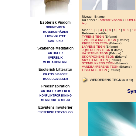
Niveau : Erfarne
Du er her :
Esoterisk Visdom
»
HOVE
Esoterisk Visdom
tegn
GRUNDVIDEN
Side :
1
|
2
|
3
|
4
|
5
|
6
|
7
|
8
|
9
|
10
HOVEDOMRÅDER
Relaterede artikler :
LIVSKVALITET
TYRENS TEGN
(Erfarne)
TVILLINGERNES TEGN
(Erfarne)
SAMFUND
KREBSENS TEGN
(Erfarne)
LÃ˜VENS TEGN
(Erfarne)
Skabende Meditation
JOMFRUENS TEGN
(Erfarne)
ARTIKLER
VÃ†GTENS TEGN
(Erfarne)
SKORPIONENS TEGN
(Erfarne)
OVERBLIK
SKYTTENS TEGN
(Erfarne)
MEDITATIONERNE
STENBUKKENS TEGN
(Erfarne)
VANDBÃ†RERENS TEGN
(Erfarne)
Esoterisk Litteratur
FISKENES TEGN
(Erfarne)
GRATIS E-BØGER
BOGUDGIVELSER
VÆDDERENS TEGN
(6 af 10)
Fredsinspiration
Syn
ARTIKLER OM FRED
KONFLIKTFORSKNING
MENNESKE & MILJØ
Egyptens mysterier
ESOTERISK EGYPTOLOGI