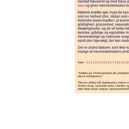
mentalt fokuseret og med fokus p
race
og giver menneskeheden ko
Mørkets kræfter gør, hvad de ka
som en helhed (dvs. sådan som den
forhindre lysets kræfter i at komm
grådighed, grusomhed, separati
tilbøjeligheder, og de vil heller 
kyniske, grådige og egoistiske i
menneskelige og nationale svagh
opnå den ligevægt, der kan skab
Der er andre faktorer, som ikke ka
mange af menneskehedens prob
Side :
1
|
2
|
3
|
4
|
5
|
6
|
7
|
8
|
9
|
10
"Artikler på Visdomsnettet.dk udtrykk
alene forfatterens.”
”Denne artikel må distribueres videre o
Anden brug, herunder print i medier og 
eller dele heraf, kræver ophavsretindeh