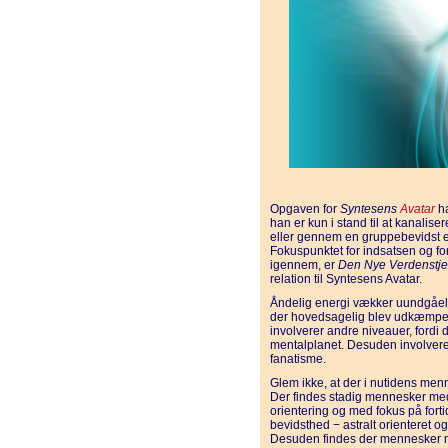
Opgaven for
Syntesens
Avatar
ha
han er kun i stand til at kanali
eller gennem en gruppebevidst 
Fokuspunktet for indsatsen og f
igennem, er
Den Nye Verdenstj
relation til Syntesens Avatar.
Åndelig energi vækker uundgåel
der hovedsagelig blev udkæmpet 
involverer andre niveauer, ford
mentalplanet. Desuden involveres
fanatisme.
Glem ikke, at der i nutidens men
Der findes stadig mennesker me
orientering og med fokus på fort
bevidsthed − astralt orienteret o
Desuden findes der mennesker 