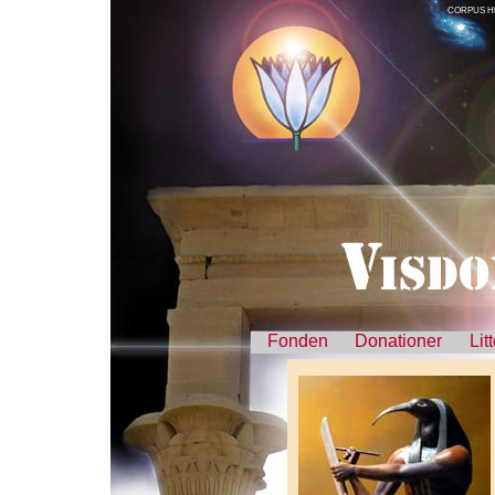
CORPUS H
Fonden
Donationer
Lit