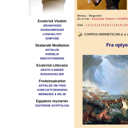
Niveau : Begynder
Du er her :
Esoterisk Visdom
»
SAMFU
Esoterisk Visdom
Side :
1
|
2
|
3
|
4
|
5
|
6
|
7
|
8
|
9
|
10
GRUNDVIDEN
HOVEDOMRÅDER
LIVSKVALITET
CORPUS HERMETICUM
(9 af 
SAMFUND
Fra oplys
Skabende Meditation
ARTIKLER
OVERBLIK
MEDITATIONERNE
Esoterisk Litteratur
GRATIS E-BØGER
BOGUDGIVELSER
Fredsinspiration
ARTIKLER OM FRED
KONFLIKTFORSKNING
MENNESKE & MILJØ
Egyptens mysterier
ESOTERISK EGYPTOLOGI