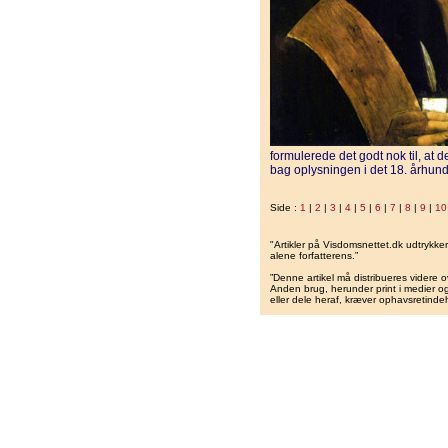
formulerede det godt nok til, at de
bag oplysningen i det 18. århun
Side :
1
|
2
|
3
|
4
|
5
|
6
|
7
|
8
|
9
|
10
"Artikler på Visdomsnettet.dk udtrykk
alene forfatterens.”
”Denne artikel må distribueres videre o
Anden brug, herunder print i medier og 
eller dele heraf, kræver ophavsretindeh