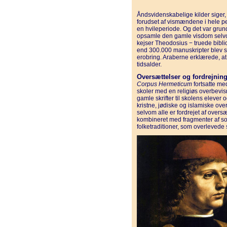
Åndsvidenskabelige kilder siger,
forudset af vismændene i hele pe
en hvileperiode. Og det var grund
opsamle den gamle visdom selvom
kejser Theodosius − truede biblio
end 300.000 manuskripter blev s
erobring. Araberne erklærede, at
tidsalder.
Oversættelser og fordrejnin
Corpus Hermeticum
fortsatte me
skoler med en religiøs overbevisni
gamle skrifter til skolens elever 
kristne, jødiske og islamiske ove
selvom alle er fordrejet af over
kombineret med fragmenter af so
folketraditioner, som overleved