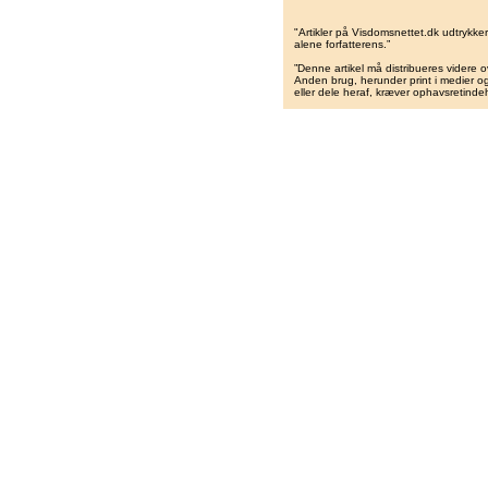
"Artikler på Visdomsnettet.dk udtrykk
alene forfatterens.”
”Denne artikel må distribueres videre o
Anden brug, herunder print i medier og 
eller dele heraf, kræver ophavsretindeh