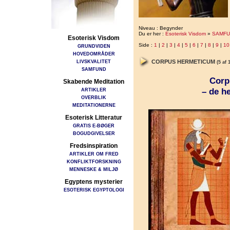
Niveau : Begynder
Du er her :
Esoterisk Visdom
»
SAMFU
Esoterisk Visdom
Side :
1
|
2
|
3
|
4
|
5
|
6
|
7
|
8
|
9
|
10
GRUNDVIDEN
HOVEDOMRÅDER
LIVSKVALITET
CORPUS HERMETICUM
(5 af 
SAMFUND
Corp
Skabende Meditation
– de h
ARTIKLER
OVERBLIK
MEDITATIONERNE
Esoterisk Litteratur
GRATIS E-BØGER
BOGUDGIVELSER
Fredsinspiration
ARTIKLER OM FRED
KONFLIKTFORSKNING
MENNESKE & MILJØ
Egyptens mysterier
ESOTERISK EGYPTOLOGI