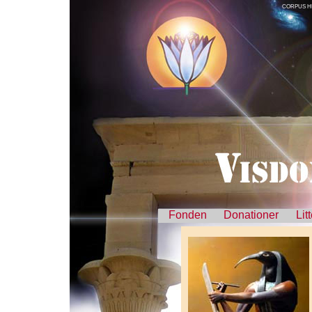
CORPUS H
Fonden
Donationer
Lit