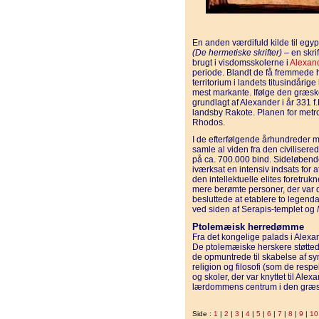
En anden værdifuld kilde til egy
(De hermetiske skrifter)
– en skri
brugt i visdomsskolerne i
Alexan
periode. Blandt de få fremmede hæ
territorium i landets titusindårige 
mest markante. Ifølge den græske
grundlagt af Alexander i år 331 f
landsby Rakote. Planen for metro
Rhodos.
I de efterfølgende århundreder
samle al viden fra den civilisere
på ca. 700.000 bind. Sideløbe
iværksat en intensiv indsats for
den intellektuelle elites foretrukn
mere berømte personer, der var d
besluttede at etablere to legenda
ved siden af Serapis-templet og
Ptolemæisk herredømme
Fra det kongelige palads i Alex
De ptolemæiske herskere støtted
de opmuntrede til skabelse af sy
religion og filosofi (som de res
og skoler, der var knyttet til Ale
lærdommens centrum i den græs
Side :
1
|
2
|
3
|
4
|
5
|
6
|
7
|
8
|
9
|
10