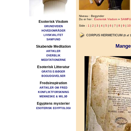
Niveau : Begynder
Du er her :
Esoterisk Visdom
»
SAMFU
Esoterisk Visdom
Side :
1
|
2
|
3
|
4
|
5
|
6
|
7
|
8
|
9
|
10
GRUNDVIDEN
HOVEDOMRÅDER
LIVSKVALITET
CORPUS HERMETICUM
(8 af 
SAMFUND
Mange 
Skabende Meditation
ARTIKLER
OVERBLIK
MEDITATIONERNE
Esoterisk Litteratur
GRATIS E-BØGER
BOGUDGIVELSER
Fredsinspiration
ARTIKLER OM FRED
KONFLIKTFORSKNING
MENNESKE & MILJØ
Egyptens mysterier
ESOTERISK EGYPTOLOGI