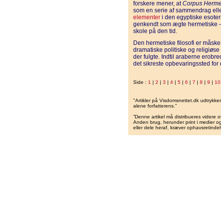
forskere mener, at
Corpus Herme
som en serie af sammendrag ell
elementer
i den egyptiske esoteri
genkendt som ægte hermetiske – e
skole på den tid.
Den hermetiske filosofi er måske
dramatiske politiske og religiøse
der fulgte. Indtil araberne erobr
det sikreste opbevaringssted for 
Side :
1
|
2
|
3
|
4
|
5
|
6
|
7
|
8
|
9
|
10
"Artikler på Visdomsnettet.dk udtrykk
alene forfatterens.”
”Denne artikel må distribueres videre o
Anden brug, herunder print i medier og 
eller dele heraf, kræver ophavsretindeh