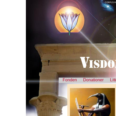
CORPUS H
Fonden
Donationer
Lit