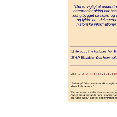
"Det er vigtigt at understr
ceremonier aldrig var baser
aldrig bygget på fabler og
og lykke hos deltagerne,
historiske informationer
_________________________
[1] Herodot:
The Histories
, Vol. II
[2] H.P. Blavatsky:
Den Hemmeli
_________________________
Side :
1
|
2
|
3
|
4
|
5
|
6
|
7
|
8
|
9
|
10
"Artikler på Visdomsnettet.dk udtrykk
alene forfatterens.”
”Denne artikel må distribueres videre o
Anden brug, herunder print i medier og 
eller dele heraf, kræver ophavsretindeh