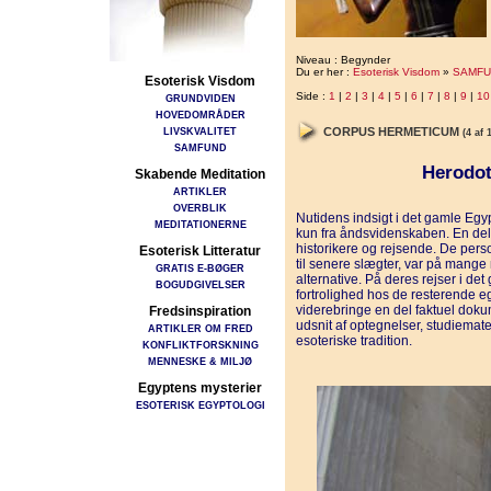
Niveau : Begynder
Du er her :
Esoterisk Visdom
»
SAMFU
Esoterisk Visdom
Side :
1
|
2
|
3
|
4
|
5
|
6
|
7
|
8
|
9
|
10
GRUNDVIDEN
HOVEDOMRÅDER
LIVSKVALITET
CORPUS HERMETICUM
(4 af 
SAMFUND
Herodot
Skabende Meditation
ARTIKLER
OVERBLIK
Nutidens indsigt i det gamle Eg
MEDITATIONERNE
kun fra åndsvidenskaben. En del
historikere og rejsende. De pers
Esoterisk Litteratur
til senere slægter, var på mang
GRATIS E-BØGER
alternative. På deres rejser i d
BOGUDGIVELSER
fortrolighed hos de resterende eg
viderebringe en del faktuel doku
Fredsinspiration
udsnit af optegnelser, studiemate
ARTIKLER OM FRED
esoteriske tradition.
KONFLIKTFORSKNING
MENNESKE & MILJØ
Egyptens mysterier
ESOTERISK EGYPTOLOGI