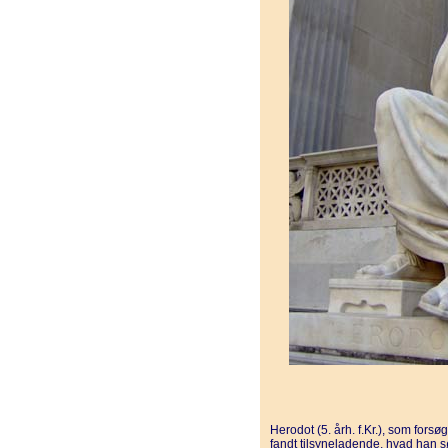
Herodot (5. årh. f.Kr.), som forsø
fandt tilsyneladende, hvad han sø