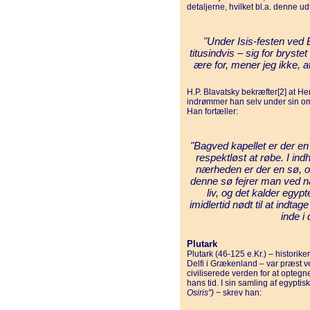
detaljerne, hvilket bl.a. denne ud
"Under Isis-festen ved 
titusindvis – sig for bryste
ære for, mener jeg ikke, a
H.P. Blavatsky bekræfter[2] at Her
indrømmer han selv under sin omta
Han fortæller:
"Bagved kapellet er der en 
respektløst at røbe. I ind
nærheden er der en sø, o
denne sø fejrer man ved n
liv, og det kalder egyp
imidlertid nødt til at indta
inde i
Plutark
Plutark (46-125 e.Kr.) – historik
Delfi i Grækenland – var præst ve
civiliserede verden for at optegn
hans tid. I sin samling af egyptis
Osiris")
− skrev han: