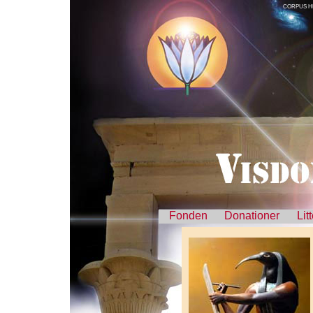
CORPUS H
Fonden
Donationer
Lit