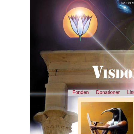
CORPUS H
Fonden
Donationer
Lit