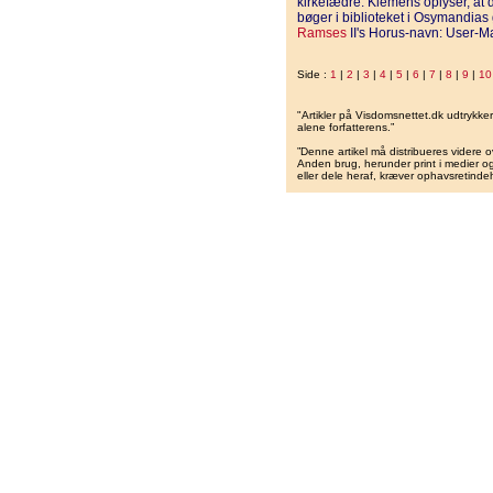
kirkefædre. Klemens oplyser, at d
bøger i biblioteket i Osymandias
Ramses
II's Horus-navn: User-M
Side :
1
|
2
|
3
|
4
|
5
|
6
|
7
|
8
|
9
|
10
"Artikler på Visdomsnettet.dk udtrykk
alene forfatterens.”
”Denne artikel må distribueres videre o
Anden brug, herunder print i medier og 
eller dele heraf, kræver ophavsretindeh