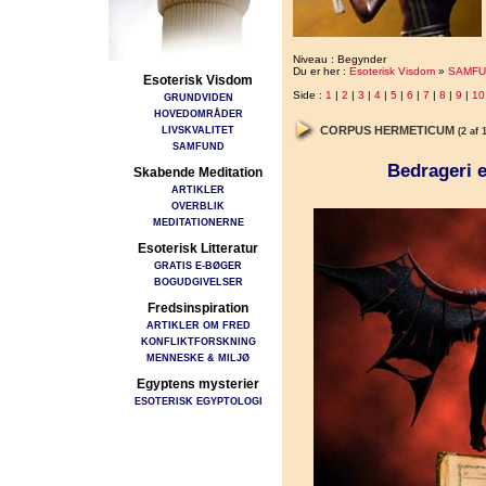
Niveau : Begynder
Du er her :
Esoterisk Visdom
»
SAMFU
Esoterisk Visdom
Side :
1
|
2
|
3
|
4
|
5
|
6
|
7
|
8
|
9
|
10
GRUNDVIDEN
HOVEDOMRÅDER
LIVSKVALITET
CORPUS HERMETICUM
(2 af 
SAMFUND
Bedrageri 
Skabende Meditation
ARTIKLER
OVERBLIK
MEDITATIONERNE
Esoterisk Litteratur
GRATIS E-BØGER
BOGUDGIVELSER
Fredsinspiration
ARTIKLER OM FRED
KONFLIKTFORSKNING
MENNESKE & MILJØ
Egyptens mysterier
ESOTERISK EGYPTOLOGI