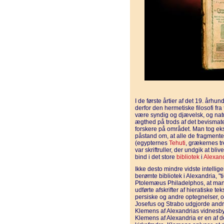
I de første årtier af det 19. år
derfor den hermetiske filosofi fra
være syndig og djævelsk, og n
ægthed på trods af det bevismate
forskere på området. Man tog ek
påstand om, at alle de fragmente
(egypternes
Tehuti
, grækernes t
var skriftruller, der undgik at b
bind i det store
bibliotek
i
Alexan
Ikke desto mindre vidste intelli
berømte bibliotek i Alexandria, "
Ptolemæus Philadelphos, at mang
udførte afskrifter af hieratiske t
persiske og andre optegnelser, og
Josefus og Strabo udgjorde andr
Klemens af Alexandrias vidnesbyr
Klemens af Alexandria er en af de