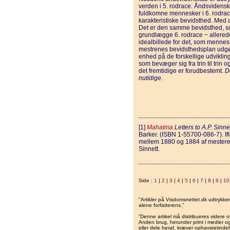
verden i 5. rodrace. Åndsvidensk
fuldkomne mennesker i 6. rodrace 
karakteristiske bevidsthed. Med a
Det er den samme bevidsthed, s
grundlægge 6. rodrace − allered
idealbillede for det, som mennes
mestrenes bevidsthedsplan udgør
enhed på de forskellige udvikling
som bevæger sig fra trin til trin o
det fremtidige er forudbestemt.
D
nutidige.
_________________________
[1]
Mahatma
Letters to A.P. Sinne
Barker. (ISBN 1-55700-086-7). If
mellem 1880 og 1884 af mester
Sinnett.
_________________________
Side :
1
|
2
|
3
|
4
|
5
|
6
|
7
|
8
|
9
|
10
"Artikler på Visdomsnettet.dk udtrykk
alene forfatterens.”
”Denne artikel må distribueres videre o
Anden brug, herunder print i medier og 
eller dele heraf, kræver ophavsretindeh