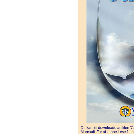
Du kan frit downloade artiklen
"
Marcault. For at kunne læse file