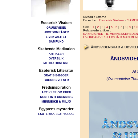
Niveau : Erfarne
Du er her :
Esoterisk Visdom
»
SAMFU
Esoterisk Visdom
Side :
1
|
2
|
3
|
4
|
5
|
6
|
7
|
8
|
9
|
10
GRUNDVIDEN
Relaterede artikler :
HOVEDOMRÅDER
KÃ†RLIGHED TIL MENNESKEHEDEN
LIVSKVALITET
HVORDAN VIRKELIGGÃ˜R MAN ME
SAMFUND
ÅNDSVIDENSKAB & UDVIKL
Skabende Meditation
ARTIKLER
ÅNDSVIDE
OVERBLIK
MEDITATIONERNE
Esoterisk Litteratur
Af
p
GRATIS E-BØGER
(Oversættelse Tho
BOGUDGIVELSER
Fredsinspiration
ARTIKLER OM FRED
KONFLIKTFORSKNING
MENNESKE & MILJØ
Egyptens mysterier
ESOTERISK EGYPTOLOGI