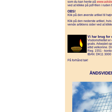
som du kan hente på
www.adobe
ved at klikke på pdf-filen i ruden t
OBS!
Klik på den øverste artikel til hø
Klik på den nederste artikel, hvi
vende artiklens sider ved at klik
Vi har brug for 
VisdomsNettet er e
gratis. Arbejdet o
altid velkomne. D
Reg. 1551 - kont
IBAN: DK11 3000
På forhånd tak!
ÅNDSVIDE