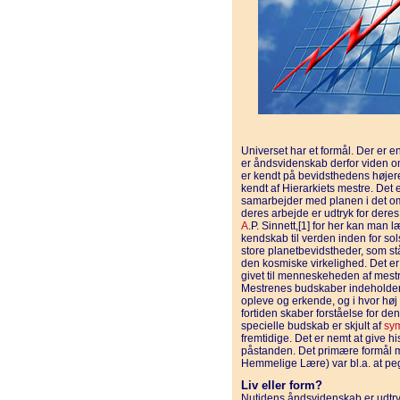
Universet har et formål. Der er 
er åndsvidenskab derfor viden 
er kendt på bevidsthedens højere
kendt af Hierarkiets mestre. De
samarbejder med planen i det om
deres arbejde er udtryk for deres 
A
.P. Sinnett,[1] for her kan man 
kendskab til verden inden for so
store planetbevidstheder, som st
den kosmiske virkelighed. Det er 
givet til menneskeheden af mest
Mestrenes budskaber indeholder 
opleve og erkende, og i hvor høj 
fortiden skaber forståelse for de
specielle budskab er skjult af
sym
fremtidige. Det er nemt at give 
påstanden. Det primære formål 
Hemmelige Lære) var bl.a. at p
Liv eller form?
Nutidens åndsvidenskab er udtry