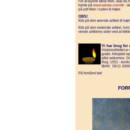
For at kunne læse filen, skal d
hente på
www.adobe.com/dk
- d
på pdf-filen i ruden til højre.
OBS!
Klik på den øverste artikel til hø
Klik på den nederste artikel, hvi
vende artiklens sider ved at klik
Vi har brug for 
VisdomsNettet er e
gratis. Arbejdet o
altid velkomne. D
Reg. 1551 - kont
IBAN: DK11 3000
På forhånd tak!
FOR