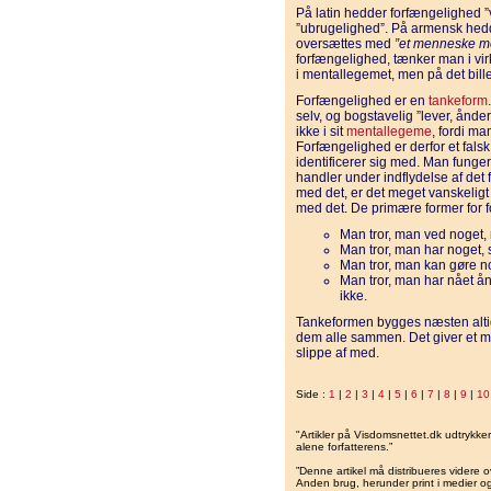
På latin hedder forfængelighed ”
”ubrugelighed”. På armensk hed
oversættes med
”et menneske me
forfængelighed, tænker man i virk
i mentallegemet, men på det bille
Forfængelighed er en
tankeform
selv, og bogstavelig ”lever, ånde
ikke i sit
mentallegeme
, fordi ma
Forfængelighed er derfor et falsk
identificerer sig med. Man fungere
handler under indflydelse af det f
med det, er det meget vanskeligt
med det. De primære former for 
Man tror, man ved noget, 
Man tror, man har noget, 
Man tror, man kan gøre n
Man tror, man har nået ån
ikke.
Tankeformen bygges næsten altid
dem alle sammen. Det giver et me
slippe af med.
Side :
1
|
2
|
3
|
4
|
5
|
6
|
7
|
8
|
9
|
10
"Artikler på Visdomsnettet.dk udtrykk
alene forfatterens.”
”Denne artikel må distribueres videre o
Anden brug, herunder print i medier og 