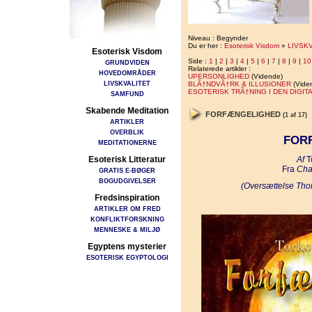
Niveau : Begynder
Du er her :
Esoterisk Visdom
»
LIVSK
Esoterisk Visdom
Side :
1
|
2
|
3
|
4
|
5
|
6
|
7
|
8
|
9
|
10
GRUNDVIDEN
Relaterede artikler :
HOVEDOMRÅDER
UPERSONLIGHED
(Vidende)
LIVSKVALITET
BLÃ†NDVÃ†RK & ILLUSIONER
(Vide
ESOTERISK TRÃ†NING I DEN DIGIT
SAMFUND
Skabende Meditation
FORFÆNGELIGHED
(1 af 17)
ARTIKLER
OVERBLIK
FOR
MEDITATIONERNE
Esoterisk Litteratur
Af
T
Fra
Cha
GRATIS E-BØGER
BOGUDGIVELSER
(Oversættelse Tho
Fredsinspiration
ARTIKLER OM FRED
KONFLIKTFORSKNING
MENNESKE & MILJØ
Egyptens mysterier
ESOTERISK EGYPTOLOGI