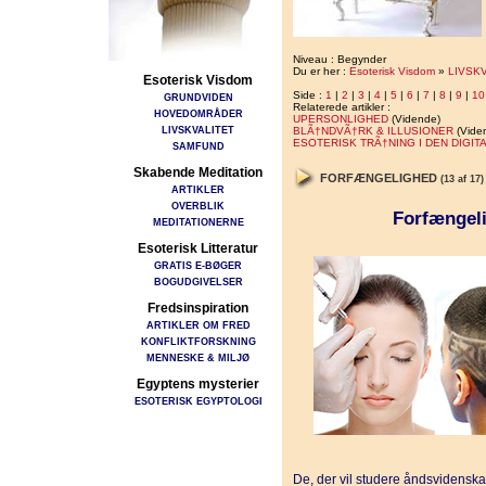
Niveau : Begynder
Du er her :
Esoterisk Visdom
»
LIVSK
Esoterisk Visdom
Side :
1
|
2
|
3
|
4
|
5
|
6
|
7
|
8
|
9
|
10
GRUNDVIDEN
Relaterede artikler :
HOVEDOMRÅDER
UPERSONLIGHED
(Vidende)
LIVSKVALITET
BLÃ†NDVÃ†RK & ILLUSIONER
(Vide
ESOTERISK TRÃ†NING I DEN DIGIT
SAMFUND
Skabende Meditation
FORFÆNGELIGHED
(13 af 17)
ARTIKLER
OVERBLIK
Forfængeli
MEDITATIONERNE
Esoterisk Litteratur
GRATIS E-BØGER
BOGUDGIVELSER
Fredsinspiration
ARTIKLER OM FRED
KONFLIKTFORSKNING
MENNESKE & MILJØ
Egyptens mysterier
ESOTERISK EGYPTOLOGI
De, der vil studere åndsvidensk