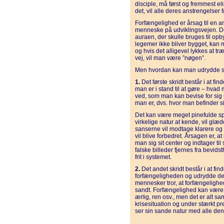
disciple, må først og fremmest e
det, vil alle deres anstrengelser
Forfængelighed er årsag til en an
menneske på udviklingsvejen. De
auraen, der skulle bruges til op
legemer ikke bliver bygget, kan
og hvis det alligevel lykkes at t
vej, vil man være ”nøgen”.
Men hvordan kan man udrydde s
1.
Det første skridt består i at fi
man er i stand til at gøre – hva
ved, som man kan bevise for sig 
man er, dvs. hvor man befinder s
Det kan være meget pinefulde s
virkelige natur at kende, vil glæd
sanserne vil modtage klarere og
vil blive forbedret. Årsagen er,
man sig sit center og indtager til 
falske billeder fjernes fra bevid
frit i systemet.
2.
Det andet skridt består i at fi
forfængeligheden og udrydde den
mennesker tror, at forfængeligh
sandt. Forfængelighed kan være h
ærlig, ren osv., men det er alt 
krisesituation og under stærkt p
ser sin sande natur med alle den