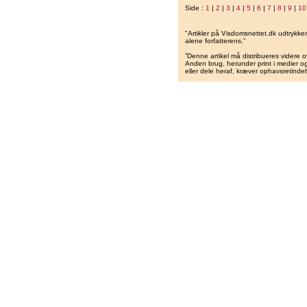
Side :
1
|
2
|
3
|
4
|
5
|
6
|
7
|
8
|
9
|
10
"Artikler på Visdomsnettet.dk udtrykk
alene forfatterens.”
”Denne artikel må distribueres videre o
Anden brug, herunder print i medier og 
eller dele heraf, kræver ophavsretindeh