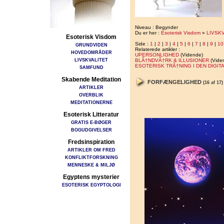
Niveau : Begynder
Du er her :
Esoterisk Visdom
»
LIVSK
Esoterisk Visdom
Side :
1
|
2
|
3
|
4
|
5
|
6
|
7
|
8
|
9
|
10
GRUNDVIDEN
Relaterede artikler :
HOVEDOMRÅDER
UPERSONLIGHED
(Vidende)
LIVSKVALITET
BLÃ†NDVÃ†RK & ILLUSIONER
(Vide
ESOTERISK TRÃ†NING I DEN DIGIT
SAMFUND
Skabende Meditation
FORFÆNGELIGHED
(16 af 17)
ARTIKLER
OVERBLIK
MEDITATIONERNE
Esoterisk Litteratur
GRATIS E-BØGER
BOGUDGIVELSER
Fredsinspiration
ARTIKLER OM FRED
KONFLIKTFORSKNING
MENNESKE & MILJØ
Egyptens mysterier
ESOTERISK EGYPTOLOGI