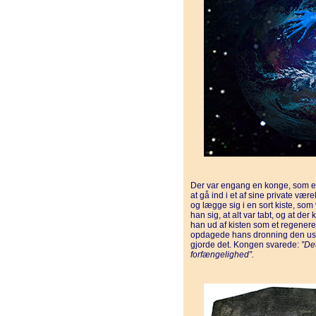
Der var engang en konge, som ef
at gå ind i et af sine private være
og lægge sig i en sort kiste, som v
han sig, at alt var tabt, og at der 
han ud af kisten som et regener
opdagede hans dronning den us
gjorde det. Kongen svarede:
”Det
forfængelighed”.