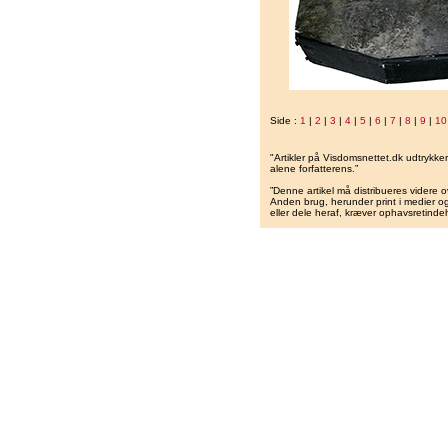
Side :
1
|
2
|
3
|
4
|
5
|
6
|
7
|
8
|
9
|
10
"Artikler på Visdomsnettet.dk udtrykk
alene forfatterens.”
”Denne artikel må distribueres videre o
Anden brug, herunder print i medier og 
eller dele heraf, kræver ophavsretindeh