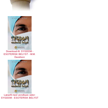
Download-fil: SYGDOM -
ESOTERISK BELYST - W.M.
Davidson
Læsefil med vendbare sider:
SYGDOM - ESOTERISK BELYST