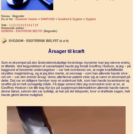
Niveau : Begynder
Du er her :
Esoterisk Visdom
»
SAMFUND
»
Sundhed & Sygdom
»
Sygdom
Side :
1
|
2
|
3
|
4
|
5
|
6
|
7
|
8
Relaterede artikler :
DEMENS - ESOTERISK BELYST
(Begynder)
SYGDOM - ESOTERISK BELYST
(8 af 8)
Årsager til kræft
Som et eksempel på den åndsvidenskabelige forsknings mysterier kan jeg nævne endnu
et tilfælde. Ved begyndelsen af samarbejdet havde jeg fortalt Geoffrey Hodson, at jeg − på
baggrund af bestemte undersø­gelser − var helt overbevist om, at nogle kræfttilfælde
skyldtes magtmisbrug, og at jeg ikke mente, at sexmagi − som han allerede havde skre­
vet om − var den eneste årsag. Vores allerførste patient viste sig at være et eksempel på
dette. Det var en tidligere hersker over et underkuet folk, som han havde tyranniseret og
straffet på en helt usmagelig måde. Få dage senere blev jeg overrasket over at se, at
Geoffrey Hodson i sin lille bog
Nyt lys på sygdomsproblematikken
allerede havde nævnt
denne faktor, selvom det var tydeligt, at han på det tidspunkt, hvor vi drøftede sagen, helt
havde glemt denne mulighed.