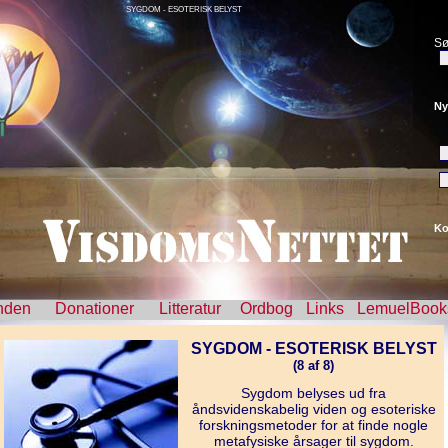
SYGDOM - ESOTERISK BELYST
Sø
Ny
Ko
nden
Donationer
Litteratur
Ordbog
Links
LemuelBook
SYGDOM - ESOTERISK BELYST
(8 af 8)
Sygdom belyses ud fra
åndsvidenskabelig viden og esoteriske
forskningsmetoder for at finde nogle
metafysiske årsager til sygdom.