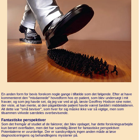
En anden form for bevis forekom nogle gange i tilfælde som det følgende. Efter at have
kommenteret den "misdannede" hovedform hos en patient, som blev undersøgt i mit
fravær, og som jeg havde set, da jeg var ved at gå, læste Geoffrey Hodson sine noter,
der viste, at han mente, at den pågældende patient havde været bøddel i middelalderen.
Alt dette var "små beviser", som hver for sig måske ikke var så vigtige, men som
tilsammen virkede særdeles overbevisende.
Fantastiske perspektiver
Som det fremgår af studiet af de faktorer, der blev opdaget, har dette forskningsarbejde
kun berørt overfladen, men det har samti­dig åbnet for fantastiske perspektiver.
Potentialerne er uvur­derlige. Der er sandsynligvis ingen anden måde at løse
diagnosticeringens og behandlingens mysterier på.