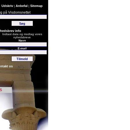
Udskriv
Anbefal
Sitemap
|
|
g på Visdomsnettet
hedsbrev info
Indtast data og modtag vores
nyhedsbreve
Navn
E-mail
ntakt os
s