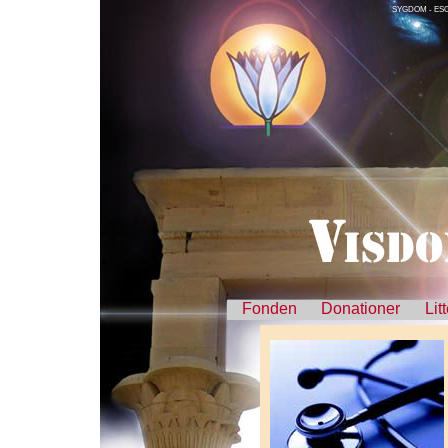
SYGDOM - ESO
Fonden
Donationer
Lit