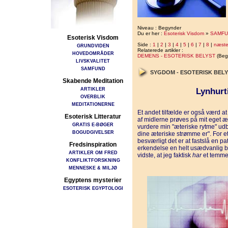
Niveau : Begynder
Du er her :
Esoterisk Visdom
»
SAMFU
Esoterisk Visdom
Side :
1
|
2
|
3
|
4
|
5
|
6
|
7
|
8
|
næst
GRUNDVIDEN
Relaterede artikler :
HOVEDOMRÅDER
DEMENS - ESOTERISK BELYST
(Beg
LIVSKVALITET
SAMFUND
SYGDOM - ESOTERISK BEL
Skabende Meditation
ARTIKLER
Lynhurt
OVERBLIK
MEDITATIONERNE
Et andet tilfælde er også værd a
Esoterisk Litteratur
af midlerne prøves på mit eget æ
GRATIS E-BØGER
vurdere min "æteriske rytme" ud
BOGUDGIVELSER
dine æteriske strømme er". For 
besværligt det er at fastslå en pa
Fredsinspiration
erkendelse en helt usædvanlig bed
ARTIKLER OM FRED
vidste, at jeg faktisk
har
et temmel
KONFLIKTFORSKNING
MENNESKE & MILJØ
Egyptens mysterier
ESOTERISK EGYPTOLOGI