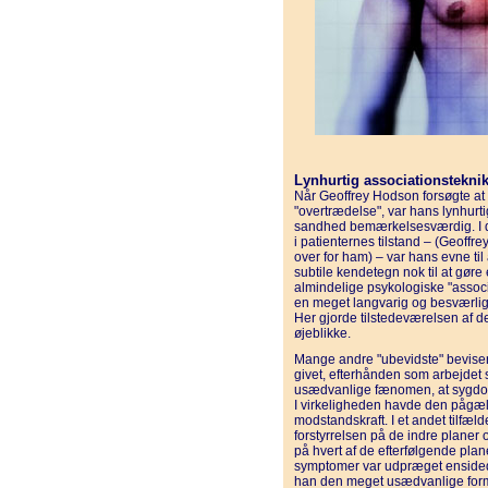
Lynhurtig associationstekni
Når Geoffrey Hodson forsøgte at
"overtrædelse", var hans lynhurtig
sandhed bemærkelsesværdig. I de 
i patienternes tilstand – (Geoffre
over for ham) – var hans evne til 
subtile kendetegn nok til at gør
almindelige psykologiske "associ
en meget langvarig og besværlig
Her gjorde tilstedeværelsen af 
øjeblikke.
Mange andre "ubevidste" beviser
givet, efterhånden som arbejdet 
usædvanlige fænomen, at sygdom
I virkeligheden havde den pågæl
modstandskraft. I et andet tilfæ
forstyrrelsen på de indre planer 
på hvert af de efter­følgende plan
symptomer var ud­præget enside
han den meget usædvanlige form