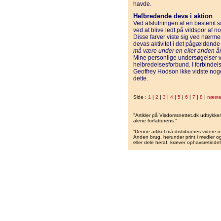
havde.
Helbredende deva i aktion
Ved afslutningen af en bestemt 
ved at blive ledt på vildspor af n
Disse farver viste sig ved nærme
devas aktivitet i det pågældende 
må være under en eller anden ånd
Mine personlige undersø­gelser vi
helbredelsesfor­bund. I forbindels
Geoffrey Hodson ikke vidste noge
dette.
Side :
1
|
2
|
3
|
4
|
5
|
6
|
7
|
8
|
næst
"Artikler på Visdomsnettet.dk udtrykk
alene forfatterens.”
”Denne artikel må distribueres videre o
Anden brug, herunder print i medier og 
eller dele heraf, kræver ophavsretindeh