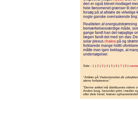
den er også blevet modtaget med 
hele fænomenet grænser til det me
forsøg på at afsløre de virkelige
nogle ganske overraskende ting:
Realiteten af energiudstrømning 
bemærkelsesværdige måde, som 
gange fandt han det nøjagtige o
lægen fandt det med sin stav. 
solar plexus
chakra
på og strømmer
forklarede mange hidtil uforkla
måtte man igen beklage, at mang
undersøgelser.
Side :
1
|
2
|
3
|
4
|
5
|
6
|
7
|
8
|
næst
"Artikler på Visdomsnettet.dk udtrykk
alene forfatterens.”
”Denne artikel må distribueres videre o
Anden brug, herunder print i medier og 
eller dele heraf, kræver ophavsretindeh