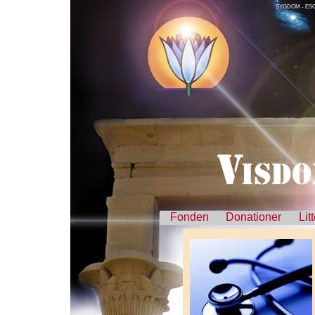
SYGDOM - ESO
Fonden
Donationer
Lit