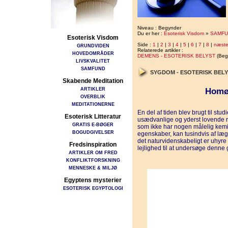
Niveau : Begynder
Du er her :
Esoterisk Visdom
»
SAMFU
Esoterisk Visdom
Side :
1
|
2
|
3
|
4
|
5
|
6
|
7
|
8
|
næst
GRUNDVIDEN
Relaterede artikler :
HOVEDOMRÅDER
DEMENS - ESOTERISK BELYST
(Beg
LIVSKVALITET
SAMFUND
SYGDOM - ESOTERISK BEL
Skabende Meditation
ARTIKLER
Homøo
OVERBLIK
MEDITATIONERNE
En del af tiden blev brugt til stu
Esoterisk Litteratur
usædvanlige og yderst lovende re
GRATIS E-BØGER
som ikke har nogen målelig kemisk
BOGUDGIVELSER
egenskaber, kan tusindvis af læge
det naturvidenskabeligt er uhyr
Fredsinspiration
lejlig­hed til at undersøge denn
ARTIKLER OM FRED
KONFLIKTFORSKNING
MENNESKE & MILJØ
Egyptens mysterier
ESOTERISK EGYPTOLOGI