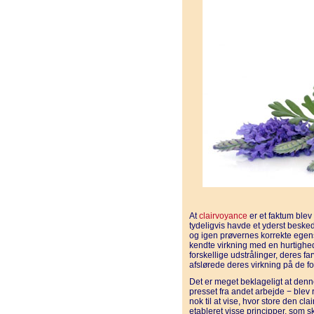
At
clairvoyance
er et faktum blev
tydeligvis havde et yderst beske
og igen prøvernes korrekte egen
kendte virkning med en hurtig­h
forskellige udstrålinger, deres farv
afslørede deres virkning på de fo
Det er meget beklageligt at denn
presset fra andet arbejde − blev r
nok til at vise, hvor store den cl
etableret visse prin­cipper, som s