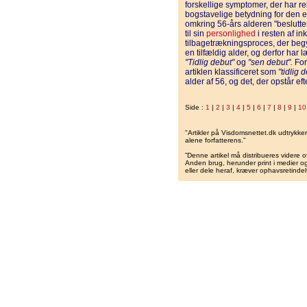
forskellige symptomer, der har r
bogstavelige betydning for den en
omkring 56-års alderen "beslutter"
til sin
personlighed
i resten af i
tilbagetrækningsproces, der begyn
en tilfældig alder, og derfor har
"Tidlig debut"
og
"sen debut".
For
artiklen klassificeret som
"tidlig 
alder af 56, og det, der opstår e
Side :
1
|
2
|
3
|
4
|
5
|
6
|
7
|
8
|
9
|
10
"Artikler på Visdomsnettet.dk udtrykk
alene forfatterens.”
”Denne artikel må distribueres videre o
Anden brug, herunder print i medier og 
eller dele heraf, kræver ophavsretindeh