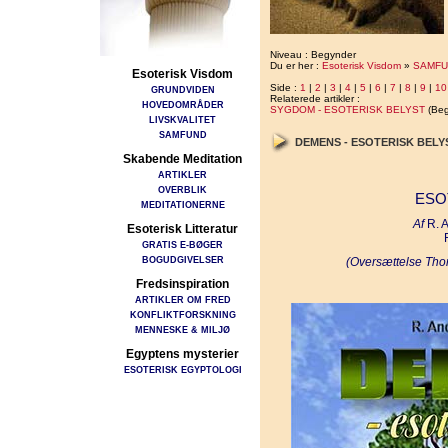
Niveau : Begynder
Du er her :
Esoterisk Visdom
»
SAMFU
Esoterisk Visdom
Side :
1
|
2
|
3
|
4
|
5
|
6
|
7
|
8
|
9
|
10
GRUNDVIDEN
Relaterede artikler :
HOVEDOMRÅDER
SYGDOM - ESOTERISK BELYST
(Beg
LIVSKVALITET
SAMFUND
DEMENS - ESOTERISK BEL
Skabende Meditation
ARTIKLER
OVERBLIK
ESO
MEDITATIONERNE
Af
R. A
Esoterisk Litteratur
GRATIS E-BØGER
BOGUDGIVELSER
(Oversættelse Tho
Fredsinspiration
ARTIKLER OM FRED
KONFLIKTFORSKNING
MENNESKE & MILJØ
Egyptens mysterier
ESOTERISK EGYPTOLOGI