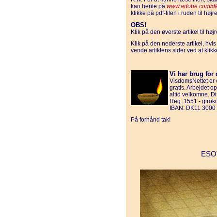
kan hente på
www.adobe.com/d
klikke på pdf-filen i ruden til højre
OBS!
Klik på den øverste artikel til hø
Klik på den nederste artikel, hvi
vende artiklens sider ved at klik
Vi har brug for 
VisdomsNettet er e
gratis. Arbejdet o
altid velkomne. D
Reg. 1551 - giro
IBAN: DK11 3000
På forhånd tak!
ESO