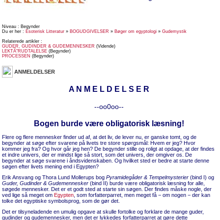
Niveau : Begynder
Du er her :
Esoterisk Litteratur
»
BOGUDGIVELSER
»
Bøger om egyptologi
»
Gudemystik
Relaterede artikler :
GUDER, GUDINDER & GUDEMENNESKER
(Vidende)
LEKTÃ˜RUDTALELSE
(Begynder)
PROCESSEN
(Begynder)
ANMELDELSER
A N M E L D E L S E R
--oo0oo--
Bogen burde være obligatorisk læsning!
Flere og flere mennesker finder ud af, at det liv, de lever nu, er ganske tomt, og de
begynder at søge efter svarene på livets tre store spørgsmål: Hvem er jeg? Hvor
kommer jeg fra? Og hvor går jeg hen? De begynder stille og roligt at opdage, at der findes
et indre univers, der er mindst lige så stort, som det univers, der omgiver os. De
begynder at søge svarene i åndsvidenskaben. Og hvilket sted er bedre at starte denne
søgen efter livets mening end i Egypten?
Erik Ansvang og Thora Lund Mollerups bog
Pyramidegåder & Tempelmysterier
(bind I) og
Guder, Gudinder & Gudemennesker
(bind II) burde være obligatorisk læsning for alle,
søgede mennesker. Det er et godt sted at starte sin søgen. Der findes måske nogle, der
ved lige så meget om
Egypten
, som forfatterparret, men meget få − om nogen − der kan
tolke det egyptiske symbolsprog, som de gør det.
Det er tilsyneladende en umulig opgave at skulle fortolke og forklare de mange guder,
gudinder og gudemennesker, men det er lykkedes forfatterparret at gøre dette