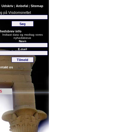
Udskriv
Anbefal
Sitemap
|
|
g på Visdomsnettet
hedsbrev info
Indtast data og modtag vores
nyhedsbreve
Navn
E-mail
ntakt os
s