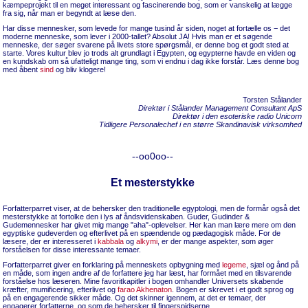
kæmpeprojekt til en meget interessant og fascinerende bog, som er vanskelig at lægge
fra sig, når man er begyndt at læse den.
Har disse mennesker, som levede for mange tusind år siden, noget at fortælle os − det
moderne menneske, som lever i 2000-tallet? Absolut JA! Hvis man er et søgende
menneske, der søger svarene på livets store spørgsmål, er denne bog et godt sted at
starte. Vores kultur blev jo trods alt grundlagt i Egypten, og egypterne havde en viden og
en kundskab om så ufatteligt mange ting, som vi endnu i dag ikke forstår. Læs denne bog
med åbent
sind
og bliv klogere!
Torsten Stålander
Direktør i Stålander Management Consultant ApS
Direktør i den esoteriske radio Unicorn
Tidligere Personalechef i en større Skandinavisk virksomhed
--oo0oo--
Et mesterstykke
Forfatterparret viser, at de behersker den traditionelle egyptologi, men de formår også det
mesterstykke at fortolke den i lys af åndsvidenskaben. Guder, Gudinder &
Gudemennesker har givet mig mange "aha"-oplevelser. Her kan man lære mere om den
egyptiske gudeverden og efterlivet på en spændende og pædagogisk måde. For de
læsere, der er interesseret i
kabbala
og
alkymi
, er der mange aspekter, som øger
forståelsen for disse interessante temaer.
Forfatterparret giver en forklaring på menneskets opbygning med
legeme
, sjæl og ånd på
en måde, som ingen andre af de forfattere jeg har læst, har formået med en tilsvarende
forståelse hos læseren. Mine favoritkapitler i bogen omhandler Universets skabende
kræfter, mumificering, efterlivet og
farao
Akhenaton
. Bogen er skrevet i et godt sprog og
på en engagerende sikker måde. Og det skinner igennem, at det er temaer, der
engagerer forfatterne, og som de behersker til fingerspidserne.