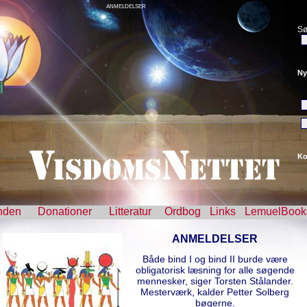
ANMELDELSER
Sø
Ny
Ko
nden
Donationer
Litteratur
Ordbog
Links
LemuelBook
ANMELDELSER
Både bind I og bind II burde være
obligatorisk læsning for alle søgende
mennesker, siger Torsten Stålander.
Mesterværk, kalder Petter Solberg
bøgerne.