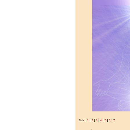
Side :
1
|
2
|
3
|
4
|
5
|
6
|
7