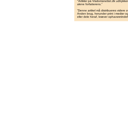
"Artikler på Visdomsnettet.dk udtrykk
alene forfatterens.”
”Denne artikel må distribueres videre o
Anden brug, herunder print i medier og 
eller dele heraf, kræver ophavsretindeh