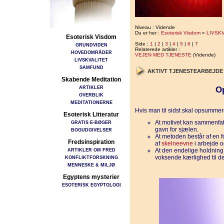
Niveau : Vidende
Du er her :
Esoterisk Visdom
»
LIVSK
Esoterisk Visdom
Side :
1
|
2
|
3
|
4
|
5
|
6
|
7
GRUNDVIDEN
Relaterede artikler :
HOVEDOMRÅDER
VEJEN MED TJENESTE
(Vidende)
LIVSKVALITET
SAMFUND
AKTIVT TJENESTEARBEJD
Skabende Meditation
ARTIKLER
O
OVERBLIK
MEDITATIONERNE
Hvis man til sidst skal opsummer
Esoterisk Litteratur
At motivet kan sammenfat
GRATIS E-BØGER
gavn for sjælen.
BOGUDGIVELSER
At metoden består af en 
Fredsinspiration
af
skelneevne
i arbejde og
ARTIKLER OM FRED
At den endelige holdnin
voksende kærlighed til det
KONFLIKTFORSKNING
MENNESKE & MILJØ
Egyptens mysterier
ESOTERISK EGYPTOLOGI