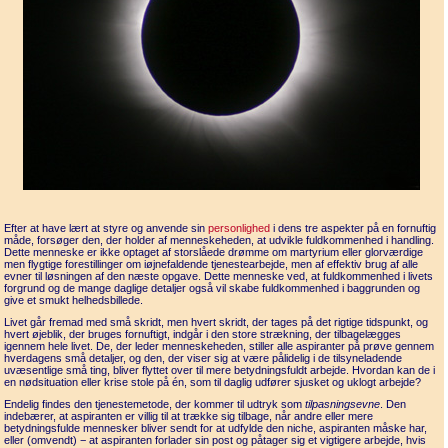
Efter at have lært at styre og anvende sin
personlighed
i dens tre aspekter på en fornuftig
måde, forsøger den, der holder af menneskeheden, at udvikle fuldkommenhed i handling.
Dette menneske er ikke optaget af storslåede drømme om martyrium eller glorværdige
men flygtige forestillinger om iøjnefaldende tjenestearbejde, men af effektiv brug af alle
evner til løsningen af den næste opgave. Dette menneske ved, at fuldkommenhed i livets
forgrund og de mange daglige detaljer også vil skabe fuldkommenhed i baggrunden og
give et smukt helhedsbillede.
Livet går fremad med små skridt, men hvert skridt, der tages på det rigtige tidspunkt, og
hvert øjeblik, der bruges fornuftigt, indgår i den store strækning, der tilbagelægges
igennem hele livet. De, der leder menneskeheden, stiller alle aspiranter på prøve gennem
hverdagens små detaljer, og den, der viser sig at være pålidelig i de tilsyneladende
uvæsentlige små ting, bliver flyttet over til mere betydningsfuldt arbejde. Hvordan kan de i
en nødsituation eller krise stole på én, som til daglig udfører sjusket og uklogt arbejde?
Endelig findes den tjenestemetode, der kommer til udtryk som
tilpasningsevne
. Den
indebærer, at aspiranten er villig til at trække sig tilbage, når andre eller mere
betydningsfulde mennesker bliver sendt for at udfylde den niche, aspiranten måske har,
eller (omvendt) − at aspiranten forlader sin post og påtager sig et vigtigere arbejde, hvis