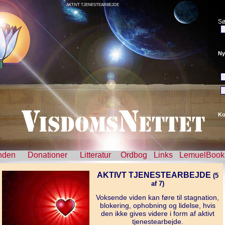
AKTIVT TJENESTEARBEJDE
Sø
Ny
Ko
nden
Donationer
Litteratur
Ordbog
Links
LemuelBook
AKTIVT TJENESTEARBEJDE
(5
af 7)
Voksende viden kan føre til stagnation,
blokering, ophobning og lidelse, hvis
den ikke gives videre i form af aktivt
tjenestearbejde.