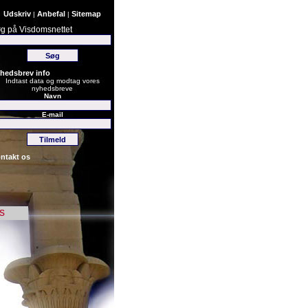
Udskriv
Anbefal
Sitemap
|
|
g på Visdomsnettet
hedsbrev info
Indtast data og modtag vores
nyhedsbreve
Navn
E-mail
ntakt os
s