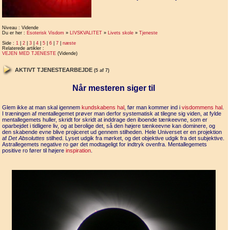
Niveau : Vidende
Du er her :
Esoterisk Visdom
»
LIVSKVALITET
»
Livets skole
»
Tjeneste
Side :
1
|
2
|
3
|
4
|
5
|
6
|
7
|
næste
Relaterede artikler :
VEJEN MED TJENESTE
(Vidende)
AKTIVT TJENESTEARBEJDE
(5 af 7)
Når mesteren siger til
Glem ikke at man skal igennem
kundskabens hal
, før man kommer ind i
visdommens hal
.
I træningen af mentallegemet prøver man derfor systematisk at tilegne sig viden, at fylde
mentallegemets huller, skridt for skridt at inddrage den iboende tænkeevne, som er
oparbejdet i tidligere liv, og at berolige det, så den højere tænkeevne kan dominere, og
den skabende evne blive projiceret ud gennem stilheden. Hele Universet er en projektion
af
Det Absoluttes
stilhed. Lyset udgik fra mørket, og det objektive udgik fra det subjektive.
Astrallegemets negative ro gør det modtageligt for indtryk ovenfra. Mentallegemets
positive ro fører til højere
inspiration
.