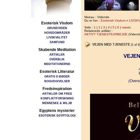
Niveau : Vidende
Du er her :
Esoterisk Visdom
»
LIVSK
Esoterisk Visdom
Side :
1
|
2
|
3
|
4
|
5
|
6
|
næste
GRUNDVIDEN
Relaterede artikler :
HOVEDOMRÅDER
AKTIVT TJENESTEARBEJDE
(Vidend
LIVSKVALITET
SAMFUND
VEJEN MED TJENESTE
(1 af 6
Skabende Meditation
ARTIKLER
VEJEN
OVERBLIK
MEDITATIONERNE
Esoterisk Litteratur
GRATIS E-BØGER
(Overs
BOGUDGIVELSER
Fredsinspiration
ARTIKLER OM FRED
KONFLIKTFORSKNING
MENNESKE & MILJØ
Egyptens mysterier
ESOTERISK EGYPTOLOGI