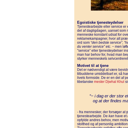
Egoistiske tjenesteydelser
Tjenestearbejde eller service er e
del af dagligdagen, uanset som m
menneske konstant udsat for ov
reklamekampagner, hvor alt præse
ord som
“den bedste service”, “hu
du venter service” etc. −
men løfte
”service” eller tjenesteydelser in
man har behov for, hvad man beg
styrker menneskets selvcentreret
Motivet til at tjene
Det er nødvendigt at være bevids
tilbuddene umiddelbart er, så har 
livets formside. De er en del af
tibetanske
mester
Djwhal Khul
si
“− i dag er der stor e
og at der findes m
-
fra mennesker, der forsøger at
tjenestearbejde. De
kan
have et 
opfylde andres behov, men motiv
stolthed og af personlig ambition