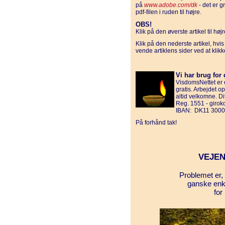
på
www.adobe.com/dk
- det er g
pdf-filen i ruden til højre.
OBS!
Klik på den øverste artikel til hø
Klik på den nederste artikel, hvi
vende artiklens sider ved at klik
Vi har brug for 
VisdomsNettet er e
gratis. Arbejdet o
altid velkomne. D
Reg. 1551 - giro
IBAN: DK11 3000
På forhånd tak!
VEJEN
Problemet er, 
ganske enke
for