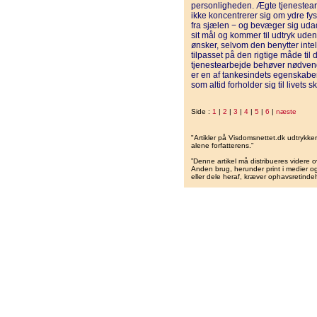
personligheden. Ægte tjenestear
ikke koncentrerer sig om ydre fy
fra sjælen − og bevæger sig udad
sit mål og kommer til udtryk uden a
ønsker, selvom den benytter intell
tilpasset på den rigtige måde til
tjenestearbejde behøver nødvendig
er en af tankesindets egenskaber, 
som altid forholder sig til livet
Side :
1
|
2
|
3
|
4
|
5
|
6
|
næste
"Artikler på Visdomsnettet.dk udtrykk
alene forfatterens.”
”Denne artikel må distribueres videre o
Anden brug, herunder print i medier og 
eller dele heraf, kræver ophavsretindeh