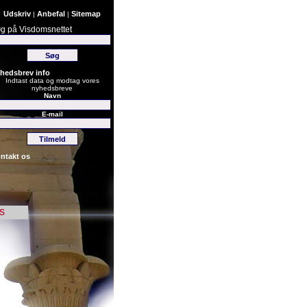
Udskriv
Anbefal
Sitemap
|
|
g på Visdomsnettet
hedsbrev info
Indtast data og modtag vores
nyhedsbreve
Navn
E-mail
ntakt os
s