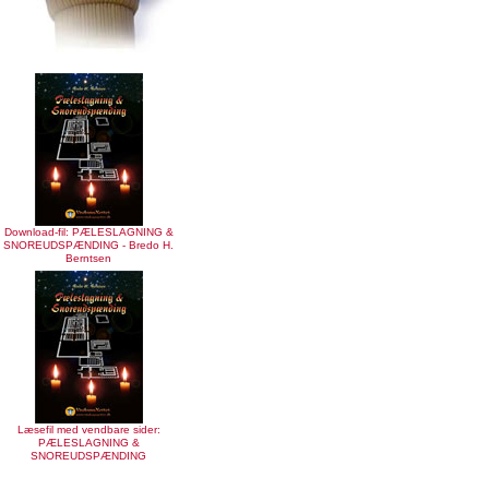
Download-fil: PÆLESLAGNING &
SNOREUDSPÆNDING - Bredo H.
Berntsen
Læsefil med vendbare sider:
PÆLESLAGNING &
SNOREUDSPÆNDING