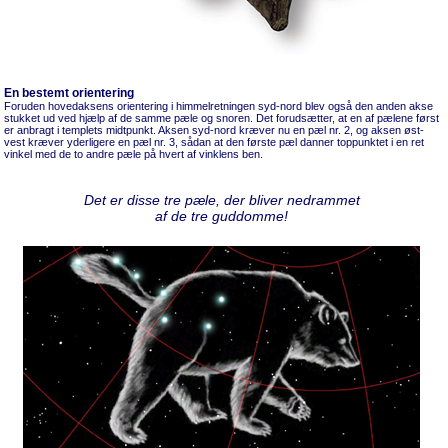
En bestemt orientering
Foruden hovedaksens orientering i himmelretningen syd-nord blev også den anden akse
stukket ud ved hjælp af de samme pæle og snoren. Det forudsætter, at en af pælene først
er anbragt i templets midtpunkt. Aksen syd-nord kræver nu en pæl nr. 2, og aksen øst-
vest kræver yderligere en pæl nr. 3, sådan at den første pæl danner toppunktet i en ret
vinkel med de to andre pæle på hvert af vinklens ben.
Det er disse tre pæle, der bliver nedrammet
af de tre guddomme!