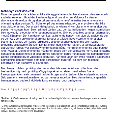
Nord-syd eller øst-vest
Nu er det ganske vist sådan, at ikke alle egyptiske templer har akserne orienteret nord-
syd eller øst-vest. Hvad der kan have ligget til grund for en afvigelse fra denne,
tilsyneladende ældgamle og efter teksterne at dømme
ufravigelige
bestemmelse om
orientering efter punktet Akh i Masxet på det anførte tidspunkt, er et problem, der ikke
skal diskuteres her. Det er almindeligt kendt, at kristne kirker ofte er orienteret efter det
punkt i horisonten, hvor Solen gik ned på den dag, der var helliget den helgen, som kirken
blev indviet til, i stedet for efter jævndøgnspunktet. Skik og brug blev ændret i tidernes løb
− også i Egypten. Det kan derfor tænkes, at lignende hensyn har gjort sig gældende der,
og der kan, som enkelte forskere har forsøgt at påvise, have været orienteret efter
bestemte stjerner, der havde forbindelse til de forskellige guddomme eller havde
tilknytning til bestemte årstider. Det forandrer dog ikke det faktum, at tempelteksterne
udtrykkeligt foreskriver den nævnte fremgangsmåde, nemlig en orientering efter punktet
Akh i Masxet. Denne orientering må derfor anses som den ældgamle norm, idet teksterne
gentagende gange henviser til fædrenes forskrifter, deres kundskaber og hemmeligheder.
Denne opfattelse bliver yderligere bestyrket, når man tager den dybe religiøse baggrund i
betragtning, den betydning som hele ceremonien hviler på, og som den følgende
beskrivelse har til opgave at klarlægge.
Med hensyn til den opmåling, der omhandles i de nævnte tekster, vil enhver, der
beskæftiger sig med opmåling af bygningsakser og -linjer, umiddelbart forstå
fremgangsmåden, selv om man i nutiden bruger andre hjælpemidler end pæle og snore.
Selv gennem hele middelalderen og op i renæssancetiden blev denne fremgangsmåde
benyttet endog ved ret indviklede forsvarsanlæg rundt om byerne.
Side :
1
|
2
|
3
|
4
|
5
|
6
|
7
|
8
|
9
|
10
|
11
|
12
|
13
|
14
|
15
|
16
|
17
|
18
|
næste
"Artikler på Visdomsnettet.dk udtrykker ikke nødvendigvis VisdomsNettets holdninger, men er alene
forfatterens.”
”Denne artikel må distribueres videre over Internettet og udprintes uden forfatterens tilladelse. Anden
brug, herunder print i medier og anden form for distribution, eller brug af denne artikel, eller dele heraf,
kræver ophavsretindehaverens tilladelse."