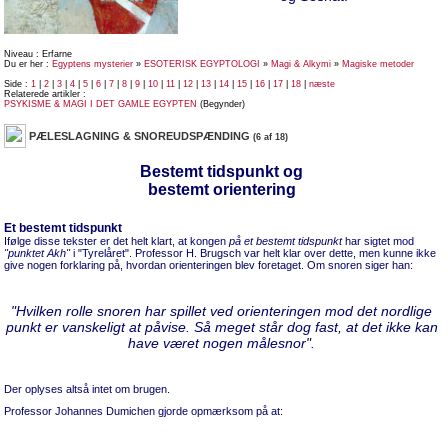
Niveau : Erfarne
Du er her :
Egyptens mysterier
»
ESOTERISK EGYPTOLOGI
»
Magi & Alkymi
»
Magiske metoder
Side :
1
|
2
|
3
|
4
|
5
|
6
|
7
|
8
|
9
|
10
|
11
|
12
|
13
|
14
|
15
|
16
|
17
|
18
|
næste
Relaterede artikler :
PSYKISME & MAGI I DET GAMLE EGYPTEN
(Begynder)
PÆLESLAGNING & SNOREUDSPÆNDING
(6 af 18)
Bestemt tidspunkt og
bestemt orientering
Et bestemt tidspunkt
Ifølge disse tekster er det helt klart, at kongen
på et bestemt tidspunkt
har sigtet mod
"punktet Akh"
i "Tyrelåret". Professor H. Brugsch var helt klar over dette, men kunne ikke
give nogen forklaring på, hvordan orienteringen blev foretaget. Om snoren siger han:
"Hvilken rolle snoren har spillet ved orienteringen mod det nordlige
punkt er vanskeligt at påvise. Så meget står dog fast, at det ikke kan
have været nogen målesnor".
Der oplyses altså intet om brugen.
Professor Johannes Dumichen gjorde opmærksom på at: