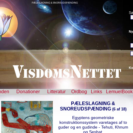
PÆLESLAGNING & SNOREUDSPÆNDING
Sø
Ny
Ko
nden
Donationer
Litteratur
Ordbog
Links
LemuelBook
PÆLESLAGNING &
SNOREUDSPÆNDING
(6 af 18)
Egyptens geometriske
konstruktionssystem varetages af to
guder og en gudinde - Tehuti, Khnum
og Seshat.