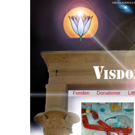
PÆLESLAGNING &
Fonden
Donationer
Lit