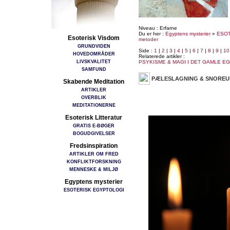
Niveau : Erfarne
Du er her :
Egyptens mysterier
»
ESOT
Esoterisk Visdom
metoder
GRUNDVIDEN
Side :
1
|
2
|
3
|
4
|
5
|
6
|
7
|
8
|
9
|
10
HOVEDOMRÅDER
Relaterede artikler :
LIVSKVALITET
PSYKISME & MAGI I DET GAMLE E
SAMFUND
PÆLESLAGNING & SNORE
Skabende Meditation
ARTIKLER
OVERBLIK
MEDITATIONERNE
Esoterisk Litteratur
GRATIS E-BØGER
BOGUDGIVELSER
Fredsinspiration
ARTIKLER OM FRED
KONFLIKTFORSKNING
MENNESKE & MILJØ
Egyptens mysterier
ESOTERISK EGYPTOLOGI