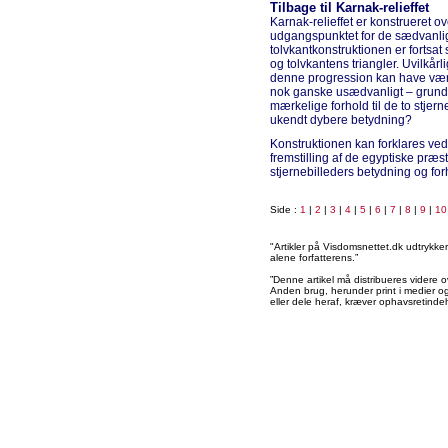
Tilbage til Karnak-relieffet
Karnak-relieffet er konstrueret 
udgangspunktet for de sædvanlige
tolvkantkonstruktionen er fortsat
og tolvkantens triangler. Uvilkå
denne progression kan have været
nok ganske usædvanligt – grundlag
mærkelige forhold til de to stjern
ukendt dybere betydning?
Konstruktionen kan forklares ve
fremstilling af de egyptiske præ
stjernebilleders betydning og forh
Side :
1
|
2
|
3
|
4
|
5
|
6
|
7
|
8
|
9
|
10
"Artikler på Visdomsnettet.dk udtrykk
alene forfatterens.”
”Denne artikel må distribueres videre o
Anden brug, herunder print i medier og 
eller dele heraf, kræver ophavsretindeh