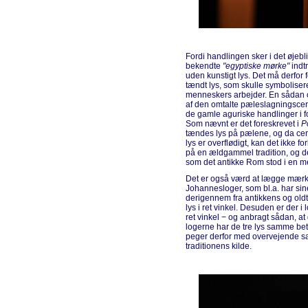
Fordi handlingen sker i det øjeb
bekendte
"egyptiske mørke"
indtr
uden kunstigt lys. Det må derfor 
tændt lys, som skulle symboliser
menneskers arbejder. En sådan op
af den omtalte pæleslagningscere
de gamle aguriske handlinger i 
Som nævnt er det foreskrevet i
P
tændes lys på pælene, og da cer
lys er overflødigt, kan det ikke 
på en ældgammel tradition, og de
som det antikke Rom stod i en m
Det er også værd at lægge mærke ti
Johannesloger, som bl.a. har sin
derigennem fra antikkens og oldti
lys i ret vinkel. Desuden er der i
ret vinkel − og anbragt sådan, at 
logerne har de tre lys samme bet
peger derfor med overvejende s
traditionens kilde.