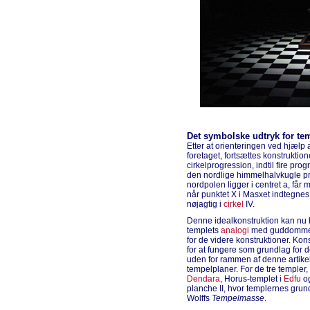
Det symbolske udtryk for te
Etter at orienteringen ved hjælp 
foretaget, fortsættes konstruktio
cirkelprogression, indtil fire prog
den nordlige himmelhalvkugle pr
nordpolen ligger i centret a, får
når punktet X i Masxet indtegnes 
nøjagtig i
cirkel
IV.
Denne idealkonstruktion kan nu 
templets
analogi
med guddommens
for de videre konstruktioner. Kons
for at fungere som grundlag for d
uden for rammen af denne artike
tempelplaner. For de tre templer,
Dendara
, Horus-templet i
Edfu
og
planche II, hvor templernes grundp
Wolffs
Tempelmasse
.