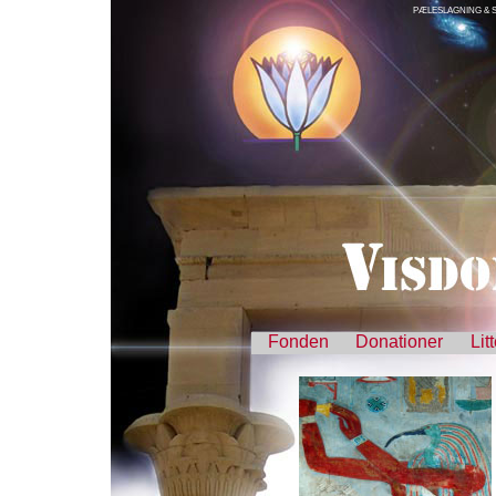
PÆLESLAGNING &
Fonden
Donationer
Lit