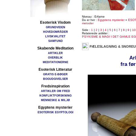
Niveau : Erfarne
Du er her :
Egyptens mysterier
»
ESOT
Esoterisk Visdom
metoder
GRUNDVIDEN
Side :
1
|
2
|
3
|
4
|
5
|
6
|
7
|
8
|
9
|
10
HOVEDOMRÅDER
Relaterede artikler :
LIVSKVALITET
PSYKISME & MAGI I DET GAMLE E
SAMFUND
PÆLESLAGNING & SNORE
Skabende Meditation
ARTIKLER
Ar
OVERBLIK
MEDITATIONERNE
fra fø
Esoterisk Litteratur
GRATIS E-BØGER
BOGUDGIVELSER
Fredsinspiration
ARTIKLER OM FRED
KONFLIKTFORSKNING
MENNESKE & MILJØ
Egyptens mysterier
ESOTERISK EGYPTOLOGI