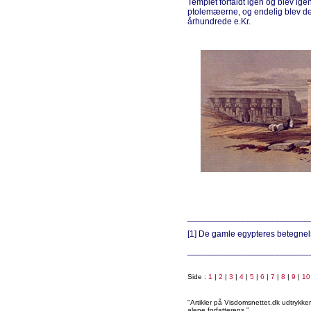
Templet forfaldt igen og blev i
ptolemæerne, og endelig blev det
århundrede e.Kr.
_________________________
[1] De gamle egypteres betegnelse
_________________________
Side :
1
|
2
|
3
|
4
|
5
|
6
|
7
|
8
|
9
|
10
"Artikler på Visdomsnettet.dk udtrykk
alene forfatterens.”