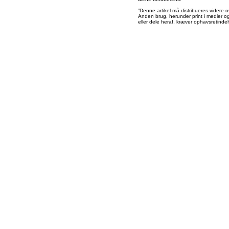
”Denne artikel må distribueres videre o
Anden brug, herunder print i medier og 
eller dele heraf, kræver ophavsretindeh