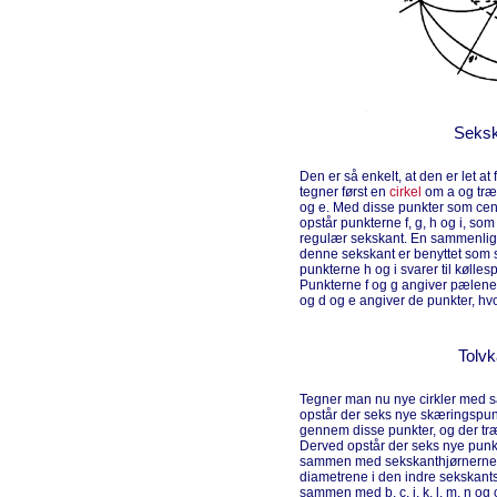
Seksk
Den er så enkelt, at den er let at
tegner først en
cirkel
om a og træ
og e. Med disse punkter som cent
opstår punkterne f, g, h og i, s
regulær sekskant. En sammenligni
denne sekskant er benyttet som støt
punkterne h og i svarer til køll
Punkterne f og g angiver pælene
og d og e angiver de punkter, hv
Tolvk
Tegner man nu nye cirkler med 
opstår der seks nye skæringspunkt
gennem disse punkter, og der t
Derved opstår der seks nye punkter i
sammen med sekskanthjørnerne gi
diametrene i den indre sekskants h
sammen med b, c, j, k, l, m, n og 