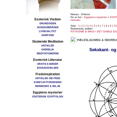
Niveau : Erfarne
Du er her :
Egyptens mysterier
»
ESOT
Esoterisk Visdom
metoder
GRUNDVIDEN
Side :
1
|
2
|
3
|
4
|
5
|
6
|
7
|
8
|
9
|
10
HOVEDOMRÅDER
Relaterede artikler :
LIVSKVALITET
PSYKISME & MAGI I DET GAMLE E
SAMFUND
PÆLESLAGNING & SNORE
Skabende Meditation
ARTIKLER
Sekskant- og
OVERBLIK
MEDITATIONERNE
Esoterisk Litteratur
GRATIS E-BØGER
BOGUDGIVELSER
Fredsinspiration
ARTIKLER OM FRED
KONFLIKTFORSKNING
MENNESKE & MILJØ
Egyptens mysterier
ESOTERISK EGYPTOLOGI