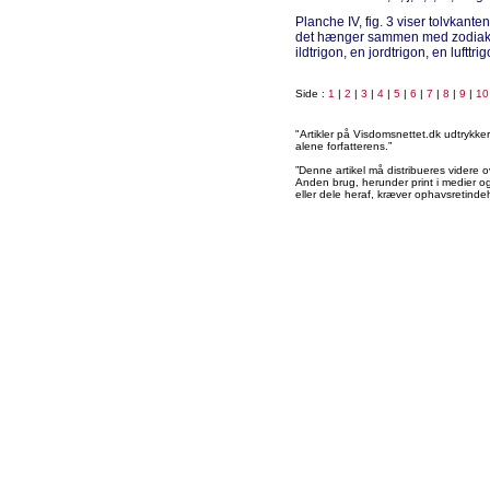
Planche IV, fig. 3 viser tolvkanten
det hænger sammen med zodiake
ildtrigon, en jordtrigon, en luftt
Side :
1
|
2
|
3
|
4
|
5
|
6
|
7
|
8
|
9
|
10
"Artikler på Visdomsnettet.dk udtrykk
alene forfatterens.”
”Denne artikel må distribueres videre o
Anden brug, herunder print i medier og 
eller dele heraf, kræver ophavsretindeh