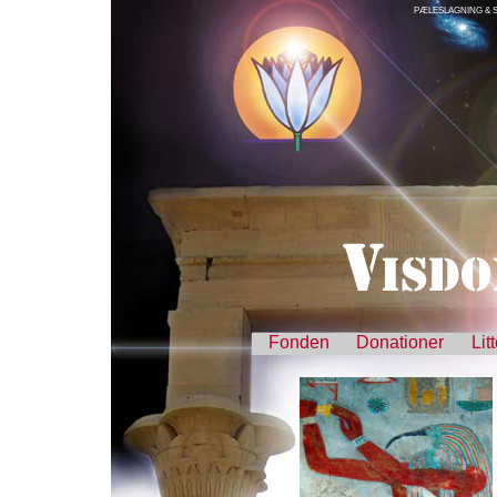
PÆLESLAGNING &
Fonden
Donationer
Lit