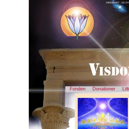
HIERARKIET - DE SY
Fonden
Donationer
Lit