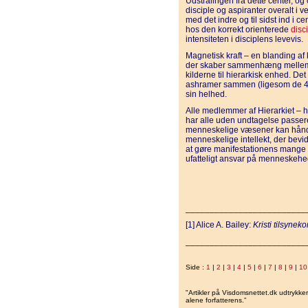
Udstrålingen fra dette center, og
disciple og aspiranter overalt i v
med det indre og til sidst ind i 
hos den korrekt orienterede
disc
intensiteten i disciplens levevis.
Magnetisk kraft – en blanding af 
der skaber sammenhæng mellem d
kilderne til hierarkisk enhed. Det
ashramer sammen (ligesom de 49)
sin helhed.
Alle medlemmer af Hierarkiet –
har alle uden undtagelse passere
menneskelige væsener kan håndte
menneskelige intellekt, der bevi
at gøre manifestationens mange liv
ufatteligt ansvar på menneskehe
_________________________
[1] Alice A. Bailey:
Kristi tilsynek
_________________________
Side :
1
|
2
|
3
|
4
|
5
|
6
|
7
|
8
|
9
|
10
"Artikler på Visdomsnettet.dk udtrykk
alene forfatterens.”