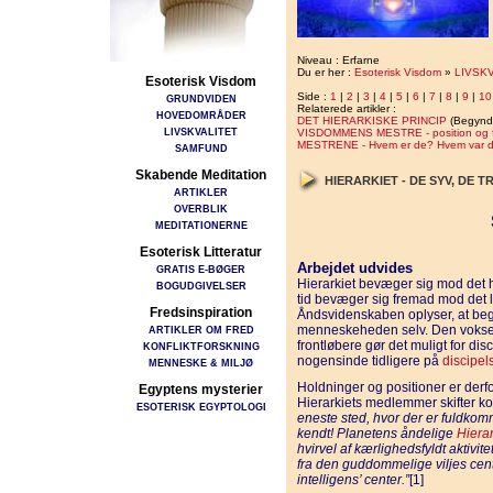
Niveau : Erfarne
Du er her :
Esoterisk Visdom
»
LIVSK
Esoterisk Visdom
Side :
1
|
2
|
3
|
4
|
5
|
6
|
7
|
8
|
9
|
10
GRUNDVIDEN
Relaterede artikler :
HOVEDOMRÅDER
DET HIERARKISKE PRINCIP
(Begynd
LIVSKVALITET
VISDOMMENS MESTRE - position og fun
MESTRENE - Hvem er de? Hvem var 
SAMFUND
Skabende Meditation
HIERARKIET - DE SYV, DE 
ARTIKLER
OVERBLIK
MEDITATIONERNE
Esoterisk Litteratur
Arbejdet udvides
GRATIS E-BØGER
Hierarkiet bevæger sig mod det 
BOGUDGIVELSER
tid bevæger sig fremad mod det
Fredsinspiration
Åndsvidenskaben oplyser, at begge
menneskeheden selv. Den voksen
ARTIKLER OM FRED
frontløbere gør det muligt for di
KONFLIKTFORSKNING
nogensinde tidligere på
discipel
MENNESKE & MILJØ
Holdninger og positioner er derf
Egyptens mysterier
Hierarkiets medlemmer skifter ko
ESOTERISK EGYPTOLOGI
eneste sted, hvor der er fuldkomme
kendt! Planetens åndelige
Hierar
hvirvel af kærlighedsfyldt aktivi
fra den guddommelige viljes ce
intelligens’ center.”
[1]