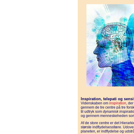
Inspiration, telepati og sensit
Videnskaben om
inspiration
, de
gennem de tre centre på tre fo
til udtryk som
dynamisk inspirati
og gennem menneskeheden s
Af de store centre er det Hierarki
største indflydelsessfære. Udover 
planeten, er indflydelse og udstrå