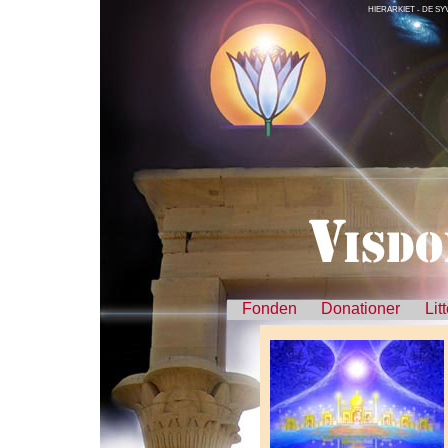
HIERARKIET - DE SY
Fonden
Donationer
Lit