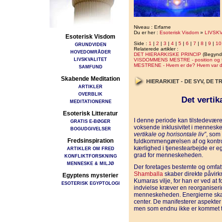
Niveau : Erfarne
Du er her :
Esoterisk Visdom
»
LIVSK
Esoterisk Visdom
Side :
1
|
2
|
3
|
4
|
5
|
6
|
7
|
8
|
9
|
10
GRUNDVIDEN
Relaterede artikler :
HOVEDOMRÅDER
DET HIERARKISKE PRINCIP
(Begynd
LIVSKVALITET
VISDOMMENS MESTRE - position og fun
MESTRENE - Hvem er de? Hvem var 
SAMFUND
Skabende Meditation
HIERARKIET - DE SYV, DE 
ARTIKLER
OVERBLIK
Det vertik
MEDITATIONERNE
Esoterisk Litteratur
I denne periode kan tilstedevære
GRATIS E-BØGER
voksende inklusivitet i mennes
BOGUDGIVELSER
vertikale og horisontale liv”
, som
Fredsinspiration
fuldkommengørelsen af og kontro
kærlighed i tjenestearbejde er e
ARTIKLER OM FRED
grad for menneskeheden.
KONFLIKTFORSKNING
MENNESKE & MILJØ
Der foretages bestemte og omfat
Shamballa
skaber direkte påvirk
Egyptens mysterier
Kumaras vilje, for han er ved at
ESOTERISK EGYPTOLOGI
indvielse kræver en reorganiser
menneskeheden. Energierne skab
center. De manifesterer aspekter o
men som endnu ikke er kommet ti