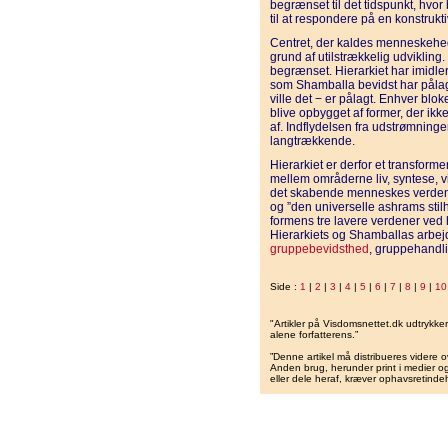
begrænset til det tidspunkt, hvo
til at respondere på en konstrukt
Centret, der kaldes menneskehede
grund af utilstrækkelig udviklin
begrænset. Hierarkiet har imidle
som Shamballa bevidst har pålag
ville det − er pålagt. Enhver blok
blive opbygget af former, der ik
af. Indflydelsen fra udstrømningen
langtrækkende.
Hierarkiet er derfor et transfor
mellem områderne liv, syntese, v
det skabende menneskes verden
og ”den universelle ashrams stilhe
formens tre lavere verdener ved 
Hierarkiets og Shamballas arbejd
gruppebevidsthed
, gruppehandl
Side :
1
|
2
|
3
|
4
|
5
|
6
|
7
|
8
|
9
|
10
"Artikler på Visdomsnettet.dk udtrykk
alene forfatterens.”
”Denne artikel må distribueres videre o
Anden brug, herunder print i medier og 
eller dele heraf, kræver ophavsretindeh