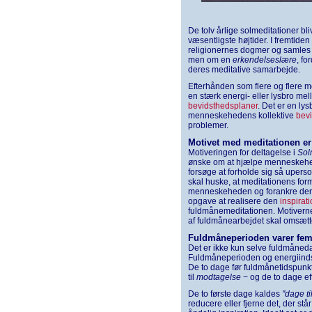
De tolv årlige solmeditationer b
væsentligste højtider. I fremtide
religionernes dogmer og samles ve
men om en
erkendelseslære
, fo
deres meditative samarbejde.
Efterhånden som flere og flere m
en stærk energi- eller lysbro m
bevidsthedsplaner
. Det er en ly
menneskehedens kollektive
bev
problemer.
Motivet med meditationen er 
Motiveringen for deltagelse i
Sol
ønske om at hjælpe menneskehed
forsøge at forholde sig så upers
skal huske, at meditationens for
menneskeheden og forankre den l
opgave at realisere den
inspirat
fuldmånemeditationen. Motiverne 
af fuldmånearbejdet skal omsættes
Fuldmåneperioden varer fe
Det er ikke kun selve fuldmånedag
Fuldmåneperioden og energiinds
De to dage før fuldmånetidspunkte
til
modtagelse
− og de to dage eft
De to første dage kaldes
"dage t
reducere eller fjerne det, der står