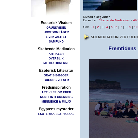
Niveau : Begynder
Du er her :
Skabende Meditation
»
AR
Esoterisk Visdom
Side :
1
|
2
|
3
|
4
|
5
|
6
|
7
|
8
|
9
|
10
GRUNDVIDEN
HOVEDOMRÅDER
LIVSKVALITET
SOLMEDITATION VED FUL
SAMFUND
Fremtidens 
Skabende Meditation
ARTIKLER
OVERBLIK
MEDITATIONERNE
Esoterisk Litteratur
GRATIS E-BØGER
BOGUDGIVELSER
Fredsinspiration
ARTIKLER OM FRED
KONFLIKTFORSKNING
MENNESKE & MILJØ
Egyptens mysterier
ESOTERISK EGYPTOLOGI