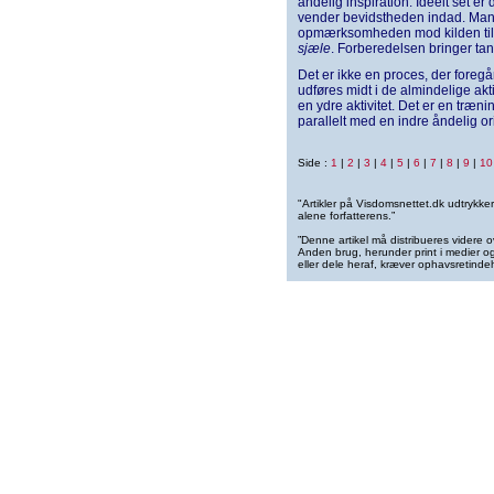
åndelig inspiration. Ideelt set e
vender bevidstheden indad. Man f
opmærksomheden mod kilden til
sjæle
. Forberedelsen bringer tan
Det er ikke en proces, der foregår
udføres midt i de almindelige akt
en ydre aktivitet. Det er en træni
parallelt med en indre åndelig or
Side :
1
|
2
|
3
|
4
|
5
|
6
|
7
|
8
|
9
|
10
"Artikler på Visdomsnettet.dk udtrykk
alene forfatterens.”
”Denne artikel må distribueres videre o
Anden brug, herunder print i medier og 
eller dele heraf, kræver ophavsretindeh