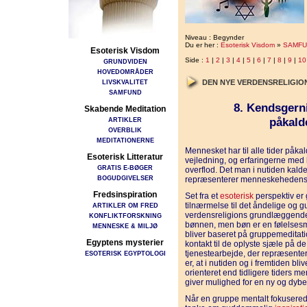
Niveau : Begynder
Du er her :
Esoterisk Visdom
»
SAMFU
Esoterisk Visdom
Side :
1
|
2
|
3
|
4
|
5
|
6
|
7
|
8
|
9
|
10
GRUNDVIDEN
HOVEDOMRÅDER
LIVSKVALITET
DEN NYE VERDENSRELIGI
SAMFUND
8. Kendsger
Skabende Meditation
påkald
ARTIKLER
OVERBLIK
MEDITATIONERNE
Mennesket har til alle tider påk
Esoterisk Litteratur
vejledning, og erfaringerne med 
GRATIS E-BØGER
overflod. Det man i nutiden kald
BOGUDGIVELSER
repræsenterer menneskehedens u
Fredsinspiration
Set fra et
esoterisk
perspektiv er 
tilnærmelse til det åndelige og 
ARTIKLER OM FRED
verdensreligions grundlæggende
KONFLIKTFORSKNING
bønnen, men bøn er en følelsesm
MENNESKE & MILJØ
bliver baseret på gruppemeditati
Egyptens mysterier
kontakt til de oplyste sjæle på d
tjenestearbejde, der repræsenter
ESOTERISK EGYPTOLOGI
er, at i nutiden og i fremtiden 
orienteret end tidligere tiders m
giver mulighed for en ny og dyb
Når en gruppe mentalt fokusere