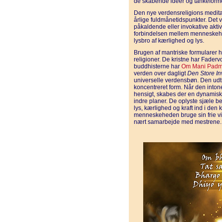
de skabende idéer og tankeformer
Den nye verdensreligions meditati
årlige fuldmånetidspunkter. Det
påkaldende eller invokative akti
forbindelsen mellem menneskehed
lysbro af kærlighed og lys.
Brugen af mantriske formularer 
religioner. De kristne har Fader
buddhisterne har
Om Mani Pad
verden over dagligt
Den Store In
universelle verdensbøn. Den udt
koncentreret form. Når den into
hensigt, skabes der en dynamisk 
indre planer. De oplyste sjæle 
lys, kærlighed og kraft ind i den
menneskeheden bruge sin frie vil
nært samarbejde med mestrene.