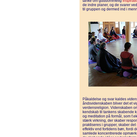
tanke om guddommelig
inspirati
de indre planer, og de svarer ved
til gruppen og dermed ind i men
Påkaldelse og svar kaldes
vide
åndsvidenskaben bliver det et vig
verdensreligion. Videnskaben om
kendskab til tankens skabende kr
og meditation på formål, som f.e
stærk virkning, der skaber respon
praktiseres i grupper, skaber det
effektiv end fortidens bøn, ford
samlede koncentrerede opmærks