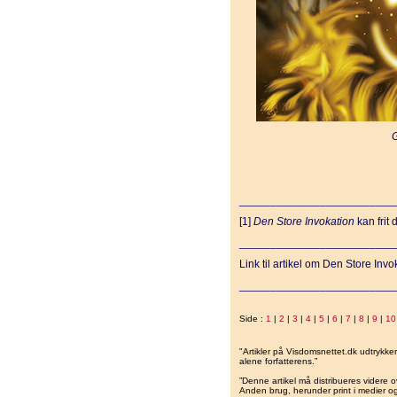
G
_________________________
[1]
Den Store Invokation
kan frit
_________________________
Link til artikel om Den Store Invo
_________________________
Side :
1
|
2
|
3
|
4
|
5
|
6
|
7
|
8
|
9
|
10
"Artikler på Visdomsnettet.dk udtrykk
alene forfatterens.”
”Denne artikel må distribueres videre o
Anden brug, herunder print i medier og 