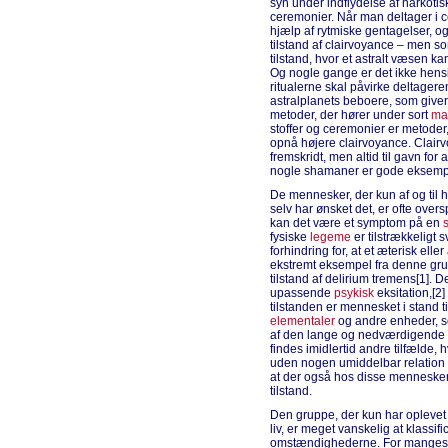
syn under indflydelse af narkotis
ceremonier. Når man deltager i c
hjælp af rytmiske gentagelser,
tilstand af clairvoyance – men so
tilstand, hvor et astralt væsen 
Og nogle gange er det ikke hens
ritualerne skal påvirke deltageren
astralplanets beboere, som giver
metoder, der hører under sort
ma
stoffer og ceremonier er metoder,
opnå højere clairvoyance. Clairv
fremskridt, men altid til gavn f
nogle shamaner er gode eksemple
De mennesker, der kun af og til h
selv har ønsket det, er ofte overs
kan det være et symptom på en
fysiske
legeme
er tilstrækkeligt 
forhindring for, at et æterisk ell
ekstremt eksempel fra denne grup
tilstand af delirium tremens[1]. 
upassende
psykisk
eksitation,[2]
tilstanden er mennesket i stand t
elementaler
og andre enheder, so
af den lange og nedværdigende 
findes imidlertid andre tilfælde,
uden nogen umiddelbar relation ti
at der også hos disse mennesker
tilstand.
Den gruppe, der kun har oplevet é
liv, er meget vanskelig at klassifi
omstændighederne. For manges 