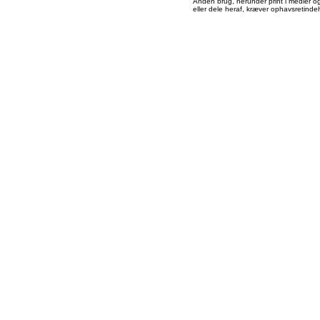
Anden brug, herunder print i medier og 
eller dele heraf, kræver ophavsretindeh