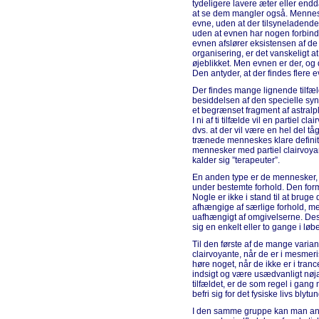
tydeligere lavere æter eller endd
at se dem mangler også. Mennesk
evne, uden at der tilsyneladende 
uden at evnen har nogen forbinde
evnen afslører eksistensen af de
organisering, er det vanskeligt a
øjeblikket. Men evnen er der, og d
Den antyder, at der findes flere e
Der findes mange lignende tilf
besiddelsen af den specielle syn
et begrænset fragment af astralpl
I ni af ti tilfælde vil en partiel 
dvs. at der vil være en hel del tå
trænede menneskes klare definit
mennesker med partiel clairvoya
kalder sig ”terapeuter”.
En anden type er de mennesker, d
under bestemte forhold. Den form
Nogle er ikke i stand til at brug
afhængige af særlige forhold, m
uafhængigt af omgivelserne. Desu
sig en enkelt eller to gange i løbet
Til den første af de mange varia
clairvoyante, når de er i mesmer
høre noget, når de ikke er i tran
indsigt og være usædvanligt nøjag
tilfældet, er de som regel i gan
befri sig for det fysiske livs bly
I den samme gruppe kan man anb