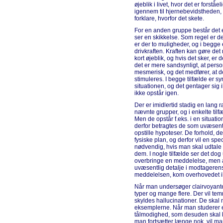
øjeblik i livet, hvor det er forstå
igennem til hjernebevidstheden, o
forklare, hvorfor det skete.
For en anden gruppe består det en
ser en skikkelse. Som regel er de
er der to muligheder, og i begge
drivkraften. Kraften kan gøre det
kort øjeblik, og hvis det sker, er
det er mere sandsynligt, at pers
mesmerisk, og det medfører, at de
stimuleres. I begge tilfælde er syn
situationen, og det gentager sig 
ikke opstår igen.
Der er imidlertid stadig en lang 
nævnte grupper, og i enkelte tilf
Men de opstår f.eks. i en situatio
derfor betragtes de som uvæsentli
opstille hypoteser. De forhold, d
fysiske plan, og derfor vil en spe
nødvendig, hvis man skal udtale 
dem. I nogle tilfælde ser det dog u
overbringe en meddelelse, men a
uvæsentlig detalje i modtagere
meddelelsen, kom overhovedet i
Når man undersøger clairvoyant
typer og mange flere. Der vil tem
skyldes hallucinationer. De skal n
eksemplerne. Når man studerer e
tålmodighed, som desuden skal 
man fortsætter længe nok, vil ma