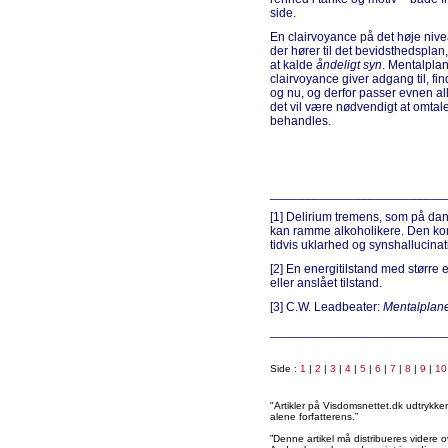
side.
En clairvoyance på det høje nive
der hører til det bevidsthedsplan,
at kalde
åndeligt syn
. Mentalpla
clairvoyance giver adgang til, f
og nu, og derfor passer evnen all
det vil være nødvendigt at omtale
behandles.
_________________________
[1] Delirium tremens, som på dans
kan ramme alkoholikere. Den kom
tidvis uklarhed og synshallucinat
[2] En energitilstand med større 
eller anslået tilstand.
[3] C.W. Leadbeater:
Mentalplan
_________________________
Side :
1
|
2
|
3
|
4
|
5
|
6
|
7
|
8
|
9
|
10
"Artikler på Visdomsnettet.dk udtrykk
alene forfatterens.”
”Denne artikel må distribueres videre o