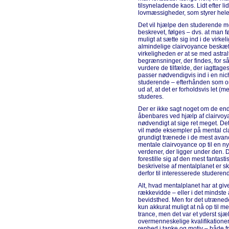
tilsyneladende kaos. Lidt efter li
lovmæssigheder, som styrer hele
Det vil hjælpe den studerende me
beskrevet, følges – dvs. at man f
muligt at sætte sig ind i de virke
almindelige clairvoyance beskæfti
virkeligheden
er
at se med astra
begrænsninger, der findes, for så
vurdere de tilfælde, der iagttages
passer nødvendigvis ind i en nich
studerende – efterhånden som om
ud af, at det er forholdsvis let (
studeres.
Der er ikke sagt noget om de en
åbenbares ved hjælp af clairvoya
nødvendigt at sige ret meget. Det
vil møde eksempler på mental cl
grundigt trænede i de mest avanc
mentale clairvoyance op til en ny
verdener, der ligger under den. 
forestille sig af den mest fantast
beskrivelse af mentalplanet er s
derfor til interesserede studeren
Alt, hvad mentalplanet har at giv
rækkevidde – eller i det mindste 
bevidsthed. Men for det utrænede
kun akkurat muligt at nå op til m
trance, men det var et yderst sjæ
overmenneskelige kvalifikationer
renhed i tanke og motiv – både