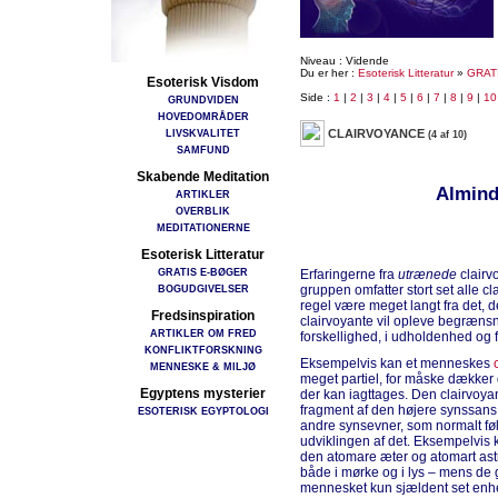
Niveau : Vidende
Du er her :
Esoterisk Litteratur
»
GRAT
Esoterisk Visdom
Side :
1
|
2
|
3
|
4
|
5
|
6
|
7
|
8
|
9
|
10
GRUNDVIDEN
HOVEDOMRÅDER
LIVSKVALITET
CLAIRVOYANCE
(4 af 10)
SAMFUND
Skabende Meditation
Almind
ARTIKLER
OVERBLIK
MEDITATIONERNE
Esoterisk Litteratur
GRATIS E-BØGER
Erfaringerne fra
utrænede
clairv
BOGUDGIVELSER
gruppen omfatter stort set alle c
regel være meget langt fra det, de
Fredsinspiration
clairvoyante vil opleve begrænsn
ARTIKLER OM FRED
forskellighed, i udholdenhed og f
KONFLIKTFORSKNING
Eksempelvis kan et menneskes
MENNESKE & MILJØ
meget partiel, for måske dækker 
Egyptens mysterier
der kan iagttages. Den clairvoyan
fragment af den højere synssans,
ESOTERISK EGYPTOLOGI
andre synsevner, som normalt føl
udviklingen af det. Eksempelvis k
den atomare æter og atomart astr
både i mørke og i lys – mens de 
mennesket kun sjældent set enhe