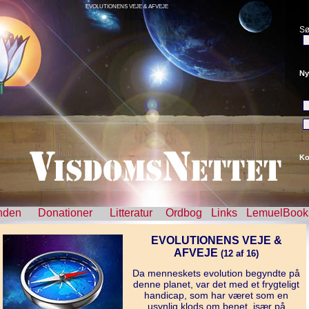
EVOLUTIONENS VEJE & AFVEJE
Sø
Ny
Ko
nden
Donationer
Litteratur
Ordbog
Links
LemuelBook
EVOLUTIONENS VEJE &
AFVEJE
(12 af 16)
Da menneskets evolution begyndte på
denne planet, var det med et frygteligt
handicap, som har været som en
usynlig klods om benet, især på