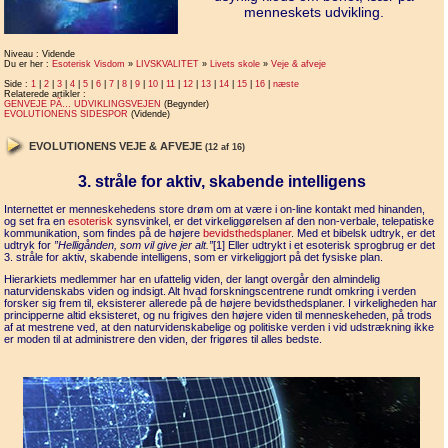
menneskets udvikling.
Niveau : Vidende
Du er her :
Esoterisk Visdom
»
LIVSKVALITET
»
Livets skole
»
Veje & afveje
Side :
1
|
2
|
3
|
4
|
5
|
6
|
7
|
8
|
9
|
10
|
11
|
12
|
13
|
14
|
15
|
16
|
næste
Relaterede artikler :
GENVEJE PÃ… UDVIKLINGSVEJEN
(Begynder)
EVOLUTIONENS SIDESPOR
(Vidende)
EVOLUTIONENS VEJE & AFVEJE
(12 af 16)
3. stråle for aktiv, skabende intelligens
Internettet er menneskehedens store drøm om at være i on-line kontakt med hinanden,
og set fra en
esoterisk
synsvinkel, er det virkeliggørelsen af den non-verbale, telepatiske
kommunikation, som findes på de højere
bevidsthedsplaner
. Med et bibelsk udtryk, er det
udtryk for
”Helligånden, som vil give jer alt.”
[1] Eller udtrykt i et esoterisk sprogbrug er det
3. stråle for aktiv, skabende intelligens, som er virkeliggjort på det fysiske plan.
Hierarkiets medlemmer har en ufattelig viden, der langt overgår den almindelig
naturvidenskabs viden og indsigt. Alt hvad forskningscentrene rundt omkring i verden
forsker sig frem til, eksisterer allerede på de højere bevidsthedsplaner. I virkeligheden har
principperne altid eksisteret, og nu frigives den højere viden til menneskeheden, på trods
af at mestrene ved, at den naturvidenskabelige og politiske verden i vid udstrækning ikke
er moden til at administrere den viden, der frigøres til alles bedste.