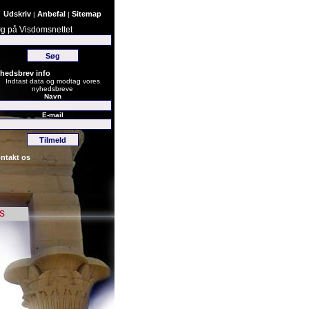
Udskriv
Anbefal
Sitemap
|
|
g på Visdomsnettet
hedsbrev info
Indtast data og modtag vores
nyhedsbreve
Navn
E-mail
ntakt os
s