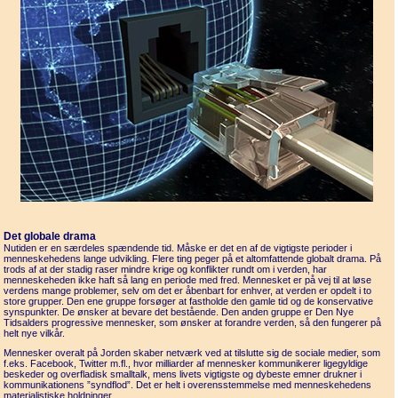
Det globale drama
Nutiden er en særdeles spændende tid. Måske er det en af de vigtigste perioder i
menneskehedens lange udvikling. Flere ting peger på et altomfattende globalt drama. På
trods af at der stadig raser mindre krige og konflikter rundt om i verden, har
menneskeheden ikke haft så lang en periode med fred. Mennesket er på vej til at løse
verdens mange problemer, selv om det er åbenbart for enhver, at verden er opdelt i to
store grupper. Den ene gruppe forsøger at fastholde den gamle tid og de konservative
synspunkter. De ønsker at bevare det bestående. Den anden gruppe er Den Nye
Tidsalders progressive mennesker, som ønsker at forandre verden, så den fungerer på
helt nye vilkår.
Mennesker overalt på Jorden skaber netværk ved at tilslutte sig de sociale medier, som
f.eks. Facebook, Twitter m.fl., hvor milliarder af mennesker kommunikerer ligegyldige
beskeder og overfladisk smalltalk, mens livets vigtigste og dybeste emner drukner i
kommunikationens ”syndflod”. Det er helt i overensstemmelse med menneskehedens
materialistiske holdninger.