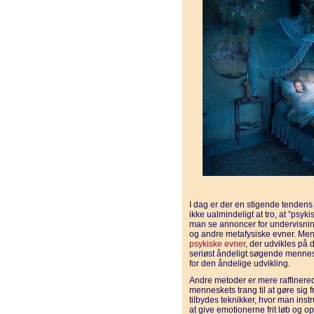
I dag er der en stigende tendens t
ikke ualmindeligt at tro, at ”psy
man se annoncer for undervisnin
og andre metafysiske evner. Men 
psykiske evner
, der udvikles på 
seriøst åndeligt søgende mennes
for den åndelige udvikling.
Andre metoder er mere raffinerede
menneskets trang til at gøre sig f
tilbydes teknikker, hvor man ins
at give emotionerne frit løb og opf