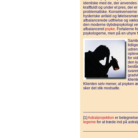
identiske med de, der anvendes 
kraftfuldt og under et pres, der e
problema­tiske. Konsekvenserne er 
hysteriske anfald og følelsesmæss
afbalancerede udfrielse og vækst,
den moderne dybdepsykologi
v
afbalanceret
psyke
. Fortalerne 
psykologerne, men på en uhyre f
Samtid
tidlig
udren
opleve
for vi
den ka
består
svare
gradv
klient
Klienten selv mener, at psyken æn
sker det stik modsatte.
_________________________
[1]
Astralprojektion
er betegnelse 
legeme
for at træde ind på astral
_________________________