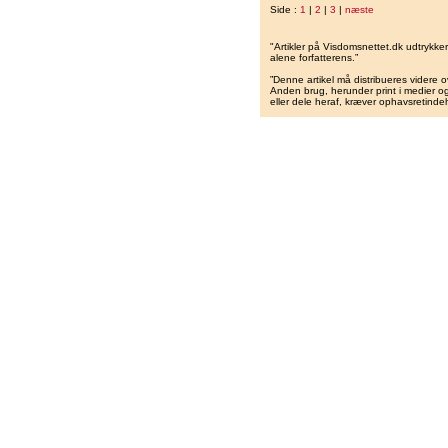
Side :
1
|
2
|
3
|
næste
"Artikler på Visdomsnettet.dk udtrykk
alene forfatterens.”
”Denne artikel må distribueres videre o
Anden brug, herunder print i medier og 
eller dele heraf, kræver ophavsretindeh