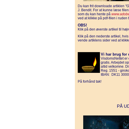
Du kan frit downloade artiklen
"
J. Bendit. For at kunne læse fil
som du kan hente på
www.adobe
ved at klikke på pdf-filen i ruden t
OBS!
Klik på den øverste artikel til hø
Klik på den nederste artikel, hvi
vende artiklens sider ved at klik
Vi har brug for 
VisdomsNettet er e
gratis. Arbejdet o
altid velkomne. D
Reg. 1551 - giro
IBAN: DK11 3000
På forhånd tak!
PÅ U