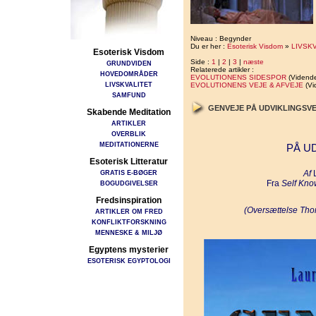
Niveau : Begynder
Du er her :
Esoterisk Visdom
»
LIVSK
Esoterisk Visdom
Side :
1
|
2
|
3
|
næste
GRUNDVIDEN
Relaterede artikler :
HOVEDOMRÅDER
EVOLUTIONENS SIDESPOR
(Vidend
LIVSKVALITET
EVOLUTIONENS VEJE & AFVEJE
(Vi
SAMFUND
GENVEJE PÅ UDVIKLINGSV
Skabende Meditation
ARTIKLER
OVERBLIK
MEDITATIONERNE
PÅ U
Esoterisk Litteratur
GRATIS E-BØGER
Af
L
Fra
Self Kno
BOGUDGIVELSER
Fredsinspiration
(Oversættelse Tho
ARTIKLER OM FRED
KONFLIKTFORSKNING
MENNESKE & MILJØ
Egyptens mysterier
ESOTERISK EGYPTOLOGI