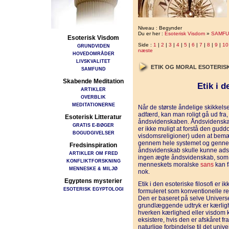
Niveau : Begynder
Du er her :
Esoterisk Visdom
»
SAMFU
Esoterisk Visdom
Side :
1
|
2
|
3
|
4
|
5
|
6
|
7
|
8
|
9
|
10
GRUNDVIDEN
næste
HOVEDOMRÅDER
LIVSKVALITET
ETIK OG MORAL ESOTERIS
SAMFUND
Skabende Meditation
Etik i 
ARTIKLER
OVERBLIK
MEDITATIONERNE
Når de største åndelige skikkels
adfærd, kan man roligt gå ud fra, 
Esoterisk Litteratur
åndsvidenskaben. Åndsvidenskaben
GRATIS E-BØGER
er ikke muligt at forstå den gud
BOGUDGIVELSER
visdomsreligioner) uden at bemæ
gennem hele systemet og gennem 
Fredsinspiration
åndsvidenskab skulle kunne adskil
ARTIKLER OM FRED
ingen ægte åndsvidenskab, som i
KONFLIKTFORSKNING
menneskets moralske
sans
kan f
MENNESKE & MILJØ
nok.
Egyptens mysterier
Etik i den esoteriske filosofi er 
ESOTERISK EGYPTOLOGI
formuleret som konventionelle r
Den er baseret på selve Universet
grundlæggende udtryk er kærlighe
hverken kærlighed eller visdom ka
eksistere, hvis den er afskåret f
naturlige forbindelse til det univ