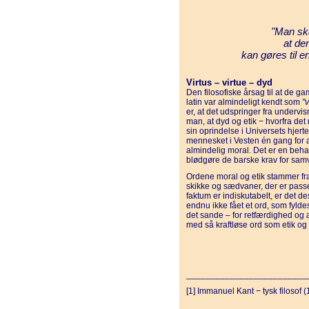
"Man ska
at de
kan gøres til e
Virtus – virtue – dyd
Den filosofiske årsag til at de g
latin var almindeligt kendt som
"v
er, at det udspringer fra undervis
man, at dyd og etik − hvorfra de
sin oprindelse i Universets hjert
mennesket i Vesten én gang for al
almindelig moral. Det er en behag
blødgøre de barske krav for samv
Ordene moral og etik stammer fra
skikke og sædvaner, der er pass
faktum er indiskutabelt, er det d
endnu ikke fået et ord, som fyld
det sande – for retfærdighed og
med så kraftløse ord som etik og
_________________________
[1] Immanuel Kant − tysk filosof 
_________________________