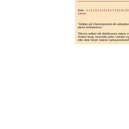
Side :
1
|
2
|
3
|
4
|
5
|
6
|
7
|
8
|
9
|
10
næste
"Artikler på Visdomsnettet.dk udtrykk
alene forfatterens.”
”Denne artikel må distribueres videre o
Anden brug, herunder print i medier og 
eller dele heraf, kræver ophavsretindeh