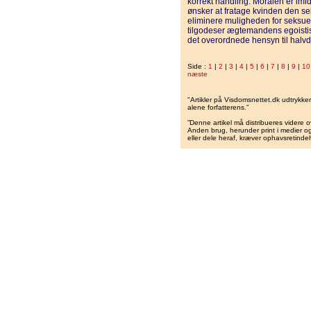
korrekt handling. Moralen er imi
ønsker at fratage kvinden den seks
eliminere muligheden for seks
tilgodeser ægtemandens egoistisk
det overordnede hensyn til hal
Side :
1
|
2
|
3
|
4
|
5
|
6
|
7
|
8
|
9
|
10
næste
"Artikler på Visdomsnettet.dk udtrykk
alene forfatterens.”
”Denne artikel må distribueres videre o
Anden brug, herunder print i medier og 
eller dele heraf, kræver ophavsretindeh