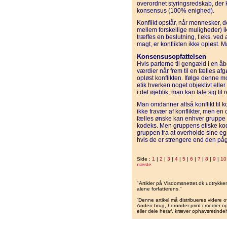
overordnet styringsredskab, der 
konsensus (100% enighed).
Konflikt opstår, når mennesker, de
mellem forskellige muligheder) i
træffes en beslutning, f.eks. ved 
magt, er konflikten ikke opløst. M
Konsensusopfattelsen
Hvis parterne til gengæld i en å
værdier når frem til en fælles af
opløst konflikten. Ifølge denne 
etik hverken noget objektivt elle
i det øjeblik, man kan tale sig ti
Man omdanner altså konflikt til 
ikke fravær af konflikter, men en 
fælles ønske kan enhver gruppe m
kodeks. Men gruppens etiske kod
gruppen fra at overholde sine eg
hvis de er strengere end den p
Side :
1
|
2
|
3
|
4
|
5
|
6
|
7
|
8
|
9
|
10
næste
"Artikler på Visdomsnettet.dk udtrykk
alene forfatterens.”
”Denne artikel må distribueres videre o
Anden brug, herunder print i medier og 
eller dele heraf, kræver ophavsretindeh