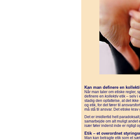
Kan man definere en kollekti
Når man taler om etiske regler, s
definere en
kollektiv
etik – selv 
stadig den opfattelse, at det ikk
og etik, for det fører til ansvarsf
må stå til ansvar. Det etiske kra
Det er imidlertid helt paradoksal
samarbejde om alt muligt andet e
især føler inderst inde er rigtigt
Etik – et overordnet styring
Man kan betragte etik som et sæ