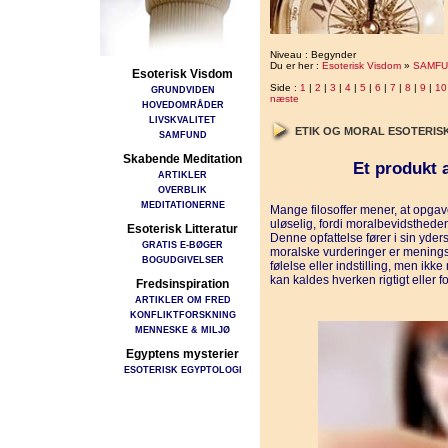
Niveau : Begynder
Du er her :
Esoterisk Visdom
»
SAMFU
Esoterisk Visdom
Side :
1
|
2
|
3
|
4
|
5
|
6
|
7
|
8
|
9
|
10
GRUNDVIDEN
næste
HOVEDOMRÅDER
LIVSKVALITET
ETIK OG MORAL ESOTERIS
SAMFUND
Skabende Meditation
Et produkt a
ARTIKLER
OVERBLIK
MEDITATIONERNE
Mange filosoffer mener, at opgav
uløselig, fordi moralbevidstheden
Esoterisk Litteratur
Denne opfattelse fører i sin yder
GRATIS E-BØGER
moralske vurderinger er meningsl
BOGUDGIVELSER
følelse eller indstilling, men ikk
kan kaldes hverken rigtigt eller fo
Fredsinspiration
ARTIKLER OM FRED
KONFLIKTFORSKNING
MENNESKE & MILJØ
Egyptens mysterier
ESOTERISK EGYPTOLOGI