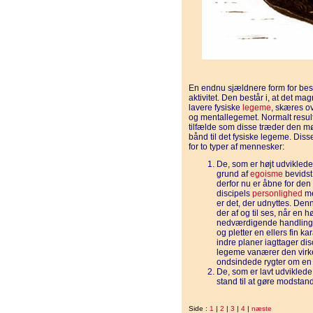
En endnu sjældnere form for besæ
aktivitet. Den består i, at det m
lavere fysiske
legeme
, skæres ov
og mentallegemet. Normalt result
tilfælde som disse træder den mø
bånd til det fysiske legeme. Diss
for to typer af mennesker:
De, som er højt udvikled
grund af
egoisme
bevidst 
derfor nu er åbne for den
discipels
personlighed
me
er det, der udnyttes. Denn
der af og til ses, når en h
nedværdigende handlinge
og pletter en ellers fin ka
indre planer iagttager di
legeme vanærer den virke
ondsindede rygter om en
De, som er lavt udviklede
stand til at gøre modstand
Side :
1
|
2
|
3
|
4
|
næste