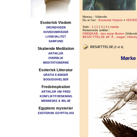
Niveau : Vidende
Du er her :
Esoterisk Visdom
»
HOVE
Esoterisk Visdom
Side :
1
|
2
|
3
|
4
|
næste
GRUNDVIDEN
Relaterede artikler :
HOVEDOMRÅDER
ONDSKAB - den store illusion
(Vidend
LIVSKVALITET
BESÃ†TTELSE â€“ Ã…rsager, Virkning
SAMFUND
BESÆTTELSE
(2 af 4)
Skabende Meditation
ARTIKLER
Mørke 
OVERBLIK
MEDITATIONERNE
Esoterisk Litteratur
GRATIS E-BØGER
BOGUDGIVELSER
Fredsinspiration
ARTIKLER OM FRED
KONFLIKTFORSKNING
MENNESKE & MILJØ
Egyptens mysterier
ESOTERISK EGYPTOLOGI