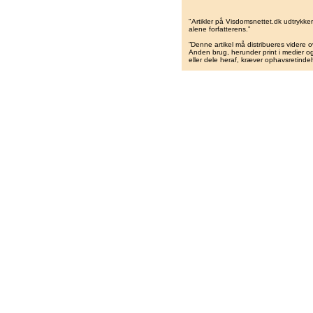
"Artikler på Visdomsnettet.dk udtrykk
alene forfatterens.”
”Denne artikel må distribueres videre o
Anden brug, herunder print i medier og 
eller dele heraf, kræver ophavsretindeh