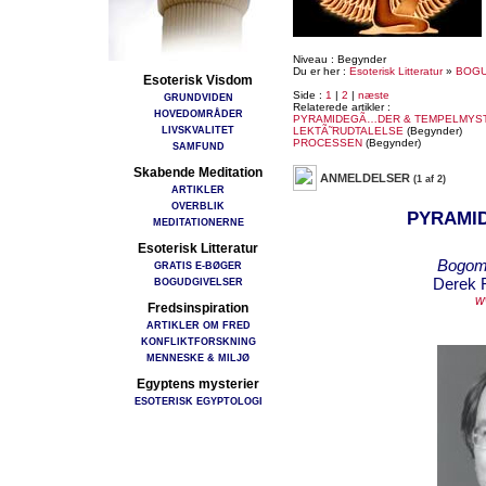
Niveau : Begynder
Du er her :
Esoterisk Litteratur
»
BOGU
Esoterisk Visdom
Side :
1
|
2
|
næste
GRUNDVIDEN
Relaterede artikler :
HOVEDOMRÅDER
PYRAMIDEGÃ…DER & TEMPELMYS
LIVSKVALITET
LEKTÃ˜RUDTALELSE
(Begynder)
PROCESSEN
(Begynder)
SAMFUND
Skabende Meditation
ANMELDELSER
(1 af 2)
ARTIKLER
OVERBLIK
PYRAMI
MEDITATIONERNE
Esoterisk Litteratur
Bogomt
GRATIS E-BØGER
Derek R
BOGUDGIVELSER
w
Fredsinspiration
ARTIKLER OM FRED
KONFLIKTFORSKNING
MENNESKE & MILJØ
Egyptens mysterier
ESOTERISK EGYPTOLOGI