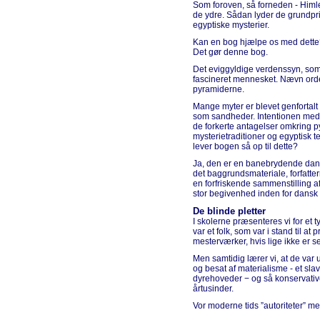
Som foroven, så forneden - Himle
de ydre. Sådan lyder de grundpri
egyptiske mysterier.
Kan en bog hjælpe os med dette
Det gør denne bog.
Det eviggyldige verdenssyn, som 
fascineret mennesket. Nævn orde
pyramiderne.
Mange myter er blevet genfortalt 
som sandheder. Intentionen med 
de forkerte antagelser omkring p
mysterietraditioner og egyptisk te
lever bogen så op til dette?
Ja, den er en banebrydende dan
det baggrundsmateriale, forfatt
en forfriskende sammenstilling a
stor begivenhed inden for dansk
De blinde pletter
I skolerne præsenteres vi for et 
var et folk, som var i stand til a
mesterværker, hvis lige ikke er set
Men samtidig lærer vi, at de var u
og besat af materialisme - et sla
dyrehoveder − og så konservative,
årtusinder.
Vor moderne tids ”autoriteter” mene