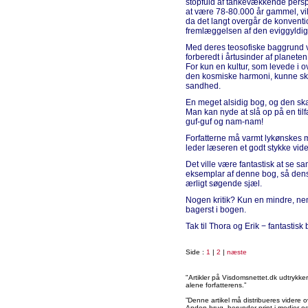
stopfuld af tankevækkende perspek
at være 78-80.000 år gammel, vi
da det langt overgår de konventi
fremlæggelsen af den eviggyldig
Med deres teosofiske baggrund vi
forberedt i årtusinder af planeten
For kun en kultur, som levede i
den kosmiske harmoni, kunne s
sandhed.
En meget alsidig bog, og den ska
Man kan nyde at slå op på en til
guf-guf og nam-nam!
Forfatterne må varmt lykønskes
leder læseren et godt stykke vide
Det ville være fantastisk at se s
eksemplar af denne bog, så dens
ærligt søgende sjæl.
Nogen kritik? Kun en mindre, neml
bagerst i bogen.
Tak til Thora og Erik − fantastisk 
Side :
1
|
2
|
næste
"Artikler på Visdomsnettet.dk udtrykk
alene forfatterens.”
”Denne artikel må distribueres videre o
Anden brug, herunder print i medier og 