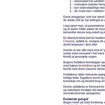
- mennesket har udviklet 
- civilisation betyder f
- kun videnskabelige disci
- alt, hvad man i oldtiden 
Disse antagelser, som har været a
de sidste 200 år, har betinget al
I dag lærer man, at pyramiderne b
og at slaver måtte slæbe de eno
behandler denne bog enkelt og ko
En åbenlyst blind plet for traditi
Cheops
), opførte to, muligvis tr
skulle begraves i dem alle!
Hvorfor er der ofte mere end ét 
solide indre murværk? Det mere e
formål at gravsætte nogen.
Bogens forfattere fremlægger sp
mod højere
bevidsthed
og for tr
formål med disse massive stenko
Forfatterne stiller relevante spø
hellige kilde. Egyptens kunst og 
kundskab om og bevidst brug af
Denne opfattelse er fremmed for
og naturligvis forsøger det akad
revolutionerende opdagelser.
Esoterisk guf-guf
Bogen hviler på solid forskning, e