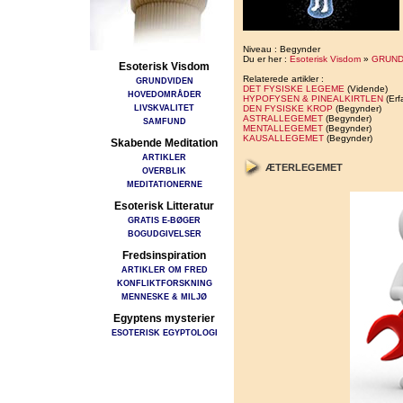
Niveau : Begynder
Du er her :
Esoterisk Visdom
»
GRUND
Esoterisk Visdom
Relaterede artikler :
GRUNDVIDEN
DET FYSISKE LEGEME
(Vidende)
HOVEDOMRÅDER
HYPOFYSEN & PINEALKIRTLEN
(Erf
LIVSKVALITET
DEN FYSISKE KROP
(Begynder)
ASTRALLEGEMET
(Begynder)
SAMFUND
MENTALLEGEMET
(Begynder)
KAUSALLEGEMET
(Begynder)
Skabende Meditation
ARTIKLER
ÆTERLEGEMET
OVERBLIK
MEDITATIONERNE
Esoterisk Litteratur
GRATIS E-BØGER
BOGUDGIVELSER
Fredsinspiration
ARTIKLER OM FRED
KONFLIKTFORSKNING
MENNESKE & MILJØ
Egyptens mysterier
ESOTERISK EGYPTOLOGI