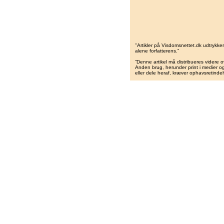
"Artikler på Visdomsnettet.dk udtrykk
alene forfatterens.”
”Denne artikel må distribueres videre o
Anden brug, herunder print i medier og 
eller dele heraf, kræver ophavsretindeh