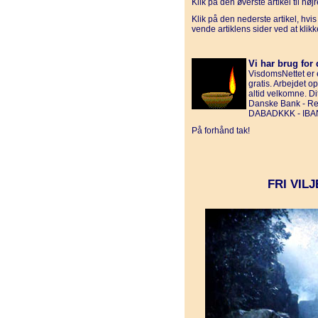
Klik på den øverste artikel til hø
Klik på den nederste artikel, hvi
vende artiklens sider ved at klik
Vi har brug for 
VisdomsNettet er e
gratis. Arbejdet o
altid velkomne. D
Danske Bank - Reg
DABADKKK - IBAN
På forhånd tak!
FRI VIL