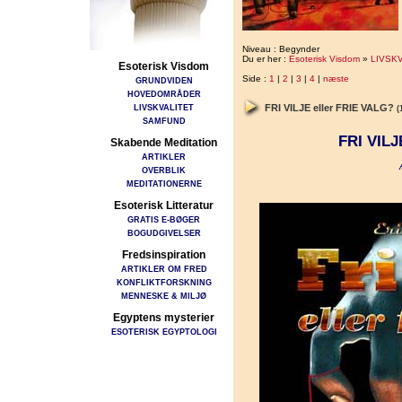
Niveau : Begynder
Du er her :
Esoterisk Visdom
»
LIVSK
Esoterisk Visdom
Side :
1
|
2
|
3
|
4
|
næste
GRUNDVIDEN
HOVEDOMRÅDER
LIVSKVALITET
FRI VILJE eller FRIE VALG?
(
SAMFUND
FRI VIL
Skabende Meditation
ARTIKLER
OVERBLIK
MEDITATIONERNE
Esoterisk Litteratur
GRATIS E-BØGER
BOGUDGIVELSER
Fredsinspiration
ARTIKLER OM FRED
KONFLIKTFORSKNING
MENNESKE & MILJØ
Egyptens mysterier
ESOTERISK EGYPTOLOGI