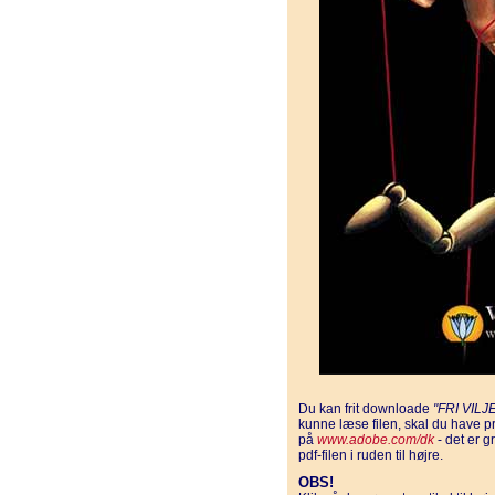
Du kan frit downloade
"FRI VILJ
kunne læse filen, skal du have 
på
www.adobe.com/dk
- det er g
pdf-filen i ruden til højre.
OBS!