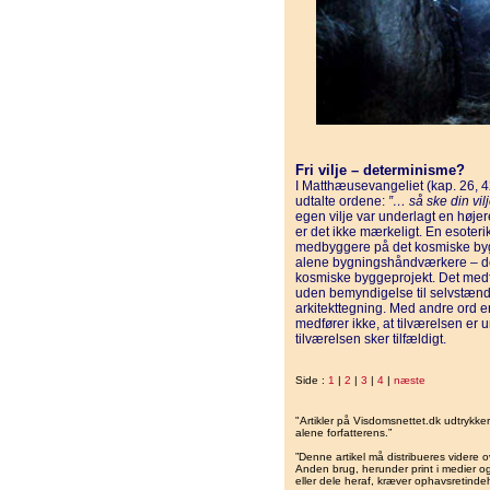
Fri vilje – determinisme?
I Matthæusevangeliet (kap. 26, 
udtalte ordene:
”… så ske din vilj
egen vilje var underlagt en højer
er det ikke mærkeligt. En esoteri
medbyggere på det kosmiske by
alene bygningshåndværkere – de
kosmiske byggeprojekt. Det medf
uden bemyndigelse til selvstæn
arkitekttegning. Med andre ord e
medfører ikke, at tilværelsen er u
tilværelsen sker tilfældigt.
Side :
1
|
2
|
3
|
4
|
næste
"Artikler på Visdomsnettet.dk udtrykk
alene forfatterens.”
”Denne artikel må distribueres videre o
Anden brug, herunder print i medier og 
eller dele heraf, kræver ophavsretindeh