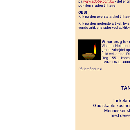
på
www.adobe.com/dk
- det er g
pdf-filen i ruden til højre.
OBS!
Klik på den øverste artikel til hø
Klik på den nederste artikel, hvi
vende artiklens sider ved at klik
Vi har brug for 
VisdomsNettet er e
gratis. Arbejdet o
altid velkomne. D
Reg. 1551 - kont
IBAN: DK11 3000
På forhånd tak!
TA
Tankekraf
Gud skabte kosmos
Mennesker s
med deres