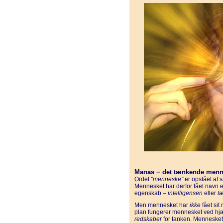
Manas − det tænkende men
Ordet
"menneske"
er opstået af 
Mennesket har derfor fået navn e
egenskab –
intelligensen
eller
t
Men mennesket har
ikke
fået sit
plan fungerer mennesket ved hjæ
redskaber
for tanken. Mennesket 