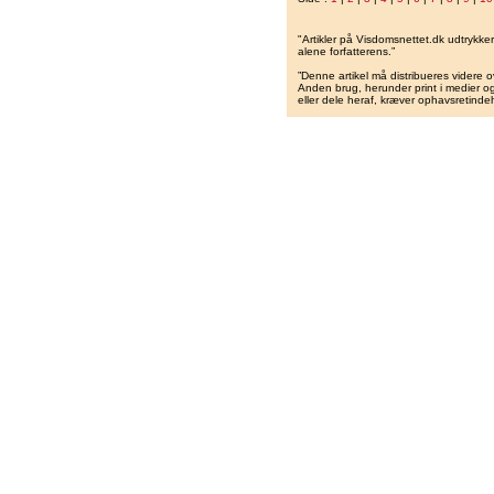
"Artikler på Visdomsnettet.dk udtrykk
alene forfatterens.”
”Denne artikel må distribueres videre o
Anden brug, herunder print i medier og 
eller dele heraf, kræver ophavsretindeh