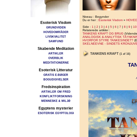
Niveau : Begynder
Du er her :
Esoterisk Visdom
»
HOVE
Esoterisk Visdom
Side :
1
|
2
|
3
|
4
|
5
|
6
|
7
|
8
|
9
|
10
GRUNDVIDEN
Relaterede artikler :
HOVEDOMRÅDER
TANKENS KRAFT OG BRUG
(Vidende
LIVSKVALITET
ANALOGISK & ANALYTISK TÃ†NKNI
HVORFOR STYRE TANKESINDET?
(E
SAMFUND
SKELNEEVNE - SINDETS KRONJUV
Skabende Meditation
ARTIKLER
TANKENS KRAFT
(1 af 16)
OVERBLIK
MEDITATIONERNE
TA
Esoterisk Litteratur
GRATIS E-BØGER
BOGUDGIVELSER
Fredsinspiration
ARTIKLER OM FRED
KONFLIKTFORSKNING
MENNESKE & MILJØ
Egyptens mysterier
ESOTERISK EGYPTOLOGI