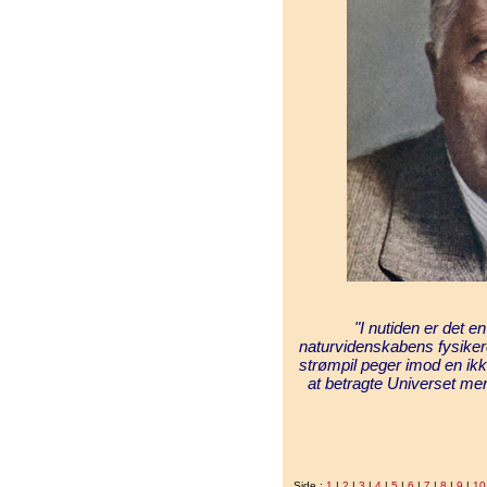
"I nutiden er det 
naturvidenskabens fysike
strømpil peger imod en ik
at betragte Universet me
Side :
1
|
2
|
3
|
4
|
5
|
6
|
7
|
8
|
9
|
10