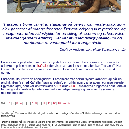
"Faraoens trone var et af stadierne på vejen mod mesterskab, som
blev passeret af mange faraoner. Det gav adgang til mysterierne og
muligheder uden sidestykke for udvikling af visdom og erhvervelse
af evner gennem erfaring. Det var et usædvanligt privilegium og
markerede et vendepunkt for mange sjæle."
Geoffrey Hodson:
Light of the Sanctuary
, p. 124
Faraonernes psykiske evner vises symbolsk i reliefferne, hvor faraoen ceremonielt er
udstyret med en kunstig
girafhale
, der viser, at han ligesom giraffen kan "se langt". Han
kunne altså se længere og mere end andre. Han havde med andre ord metafysiske
evner.
Faraoens titel var "søn af solguden". Faraonerne var derfor "lysets sønner", og når de
altid fik titlen "søn af Ra" eller "søn af Solen", er forklaringen, at faraoen repræsenterede
Egyptens sjæl, som var en refleksion af
Ra
eller
Gud
. Faraonerne fungerede som kanaler
for det guddommelige lys eller den guddommelige hensigt og plan med Egypten og
menneskeheden.
Side :
1
|
2
|
3
|
4
|
5
|
6
|
7
|
8
|
9
|
10
|
11
|
12
|
13
|
næste
"Artikler på Visdomsnettet.dk udtrykker ikke nødvendigvis VisdomsNettets holdninger, men er alene
forfatterens.”
”Denne artikel må distribueres videre over Internettet og udprintes uden forfatterens tilladelse. Anden
brug, herunder print i medier og anden form for distribution, eller brug af denne artikel, eller dele heraf,
kræver ophavsretindehaverens tilladelse."