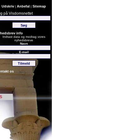
Udskriv
Anbefal
Sitemap
|
|
g på Visdomsnettet
hedsbrev info
Indtast data og modtag vores
nyhedsbreve
Navn
E-mail
ntakt os
s