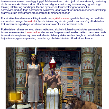
tænkeevnen som en overbygning på følelsesnaturen. Ved hjælp af selvstændig tænkning
skulle mennesket blive i stand til selvstændigt at vurdere og forstå årsag og virkning i
tanker, følelser og handlinger. Denne evne er en forudsætning for at udvikle
selvbevidsthed og tage selvansvar. Målet var, at ansvaret for menneskehedens udvikling
gradvis skulle overdrages fra mestrene til menneskeheden.
For at stimulere denne udvikling tonede de
psykiske evner
gradvis bort, og dermed blev
mennesket tvunget fra
astral
til fysisk fokusering via de fysiske sanser. Og efterhånden
trak mestrene sig tilbage for at overlade ansvaret til menneskene selv.
Forbindelsen til mestrene og deres vejledning skulle imidlertid opretholdes gennem højt
indviede mennesker i
inkarnation
, der kunne fungere som kanaler mellem mestrene på de
indre eksistensplaner og menneskeheden i den fysiske verden. Nogle af de indviede var
højtstående ypperstepræster, men det symbolske bindeled til folket var faraoen.