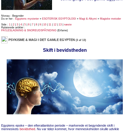
Niveau : Begynder
Du er her :
Egyptens mysterier
»
ESOTERISK EGYPTOLOGI
»
Magi & Alkymi
»
Magiske metoder
Side :
1
|
2
|
3
|
4
|
5
|
6
|
7
|
8
|
9
|
10
|
11
|
12
|
13
|
næste
Relaterede artikler :
PÃ†LESLAGNING & SNOREUDSPÃ†NDING
(Erfarne)
PSYKISME & MAGI I DET GAMLE EGYPTEN
(3 af 13)
Skift i bevidstheden
Egyptens epoke – den efteratlantiske periode − markerede et begyndende skift i
menneskets
bevidsthed
. Nu var tiden kommet, hvor menneskeheden skulle udvikle