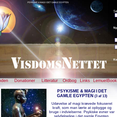
PSYKISME & MAGI I DET GAMLE EGYPTEN
Sø
Ny
Ko
nden
Donationer
Litteratur
Ordbog
Links
LemuelBook
PSYKISME & MAGI I DET
GAMLE EGYPTEN
(3 af 13)
Udøvelse af magi krævede fokuseret
kraft, som man lærte at opbygge og
bruge i indvielserne. Psykiske evner var
selvfølgelige i det gamle Egypten.