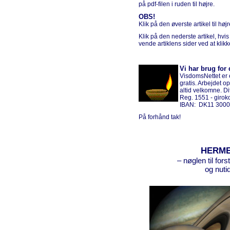
på pdf-filen i ruden til højre.
OBS!
Klik på den øverste artikel til hø
Klik på den nederste artikel, hvi
vende artiklens sider ved at klik
Vi har brug for 
VisdomsNettet er e
gratis. Arbejdet o
altid velkomne. D
Reg. 1551 - giro
IBAN: DK11 3000
På forhånd tak!
HERME
– nøglen til for
og nut