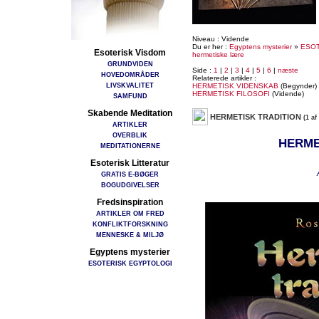
Niveau : Vidende
Du er her :
Egyptens mysterier
»
ESOT
Esoterisk Visdom
hermetiske lære
GRUNDVIDEN
Side :
1
|
2
|
3
|
4
|
5
|
6
|
næste
HOVEDOMRÅDER
Relaterede artikler :
LIVSKVALITET
HERMETISK VIDENSKAB
(Begynder)
HERMETISK FILOSOFI
(Vidende)
SAMFUND
Skabende Meditation
HERMETISK TRADITION
(1 af
ARTIKLER
OVERBLIK
HERME
MEDITATIONERNE
Esoterisk Litteratur
GRATIS E-BØGER
BOGUDGIVELSER
Fredsinspiration
ARTIKLER OM FRED
KONFLIKTFORSKNING
MENNESKE & MILJØ
Egyptens mysterier
ESOTERISK EGYPTOLOGI