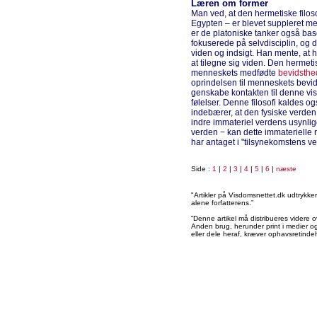
Læren om former
Man ved, at den hermetiske filos
Egypten – er blevet suppleret me
er de platoniske tanker også ba
fokuserede på selvdisciplin, og 
viden og indsigt. Han mente, at
at tilegne sig viden. Den hermet
menneskets medfødte
bevidsthe
oprindelsen til menneskets bevi
genskabe kontakten til denne vi
følelser. Denne filosofi kaldes o
indebærer, at den fysiske verden 
indre immateriel verdens usynli
verden − kan dette immaterielle 
har antaget i "tilsynekomstens ver
Side :
1
|
2
|
3
|
4
|
5
|
6
|
næste
"Artikler på Visdomsnettet.dk udtrykk
alene forfatterens.”
”Denne artikel må distribueres videre o
Anden brug, herunder print i medier og 
eller dele heraf, kræver ophavsretindeh