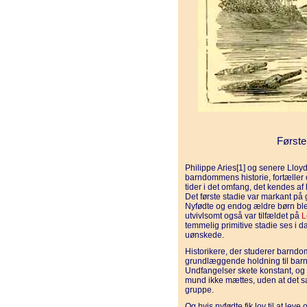
Første
Philippe Aries[1] og senere Lloy
barndommens historie, fortæller 
tider i det omfang, det kendes af
Det første stadie var markant på 
Nyfødte og endog ældre børn ble
utvivlsomt også var tilfældet på
L
temmelig primitive stadie ses i da
uønskede.
Historikere, der studerer barnd
grundlæggende holdning til barn
Undfangelser skete konstant, og
mund ikke mættes, uden at det s
gruppe.
Og hvis nyfødte fik lov til at lev