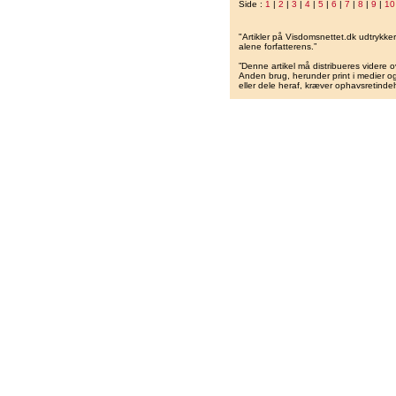
Side :
1
|
2
|
3
|
4
|
5
|
6
|
7
|
8
|
9
|
10
"Artikler på Visdomsnettet.dk udtrykk
alene forfatterens.”
”Denne artikel må distribueres videre o
Anden brug, herunder print i medier og 
eller dele heraf, kræver ophavsretindeh