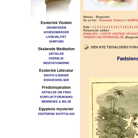
Niveau : Begynder
Du er her :
Esoterisk Visdom
»
SAMFU
Esoterisk Visdom
Side :
1
|
2
|
3
|
4
|
5
|
6
|
7
|
8
|
9
|
10
GRUNDVIDEN
Relaterede artikler :
HOVEDOMRÅDER
FAMILIEN - LIVETS VIGTIGE VÃ†K
LIVSKVALITET
TANKER OM OPDRAGELSE
(Begynde
SAMFUND
DEN NYE TIDSALDERS FO
Skabende Meditation
ARTIKLER
Fødslens
OVERBLIK
MEDITATIONERNE
Esoterisk Litteratur
GRATIS E-BØGER
BOGUDGIVELSER
Fredsinspiration
ARTIKLER OM FRED
KONFLIKTFORSKNING
MENNESKE & MILJØ
Egyptens mysterier
ESOTERISK EGYPTOLOGI