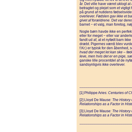
år. Det ville have været uklogt at
betragtet og plejet som et vigti
på grund af nutidens fødselsviden
overlever.
Fødslen gav ikke et barn
givet af forældrene.
Det var deres
barnet − et valg, man foretog, n
Nogle børn havde ikke en perfekt s
eller for meget − eller var ander
fandt ud af, at et nyfødt barn ikk
dræbt. Pigernes værdi blev vurder
f.Kr.) er typisk for den åbenhed,
hvad der meget let kan ske – føde
leve, men hvis det er en pige, s
ganske lille procentdel af de nyfø
sandsynligvis ikke overlever.
_________________________
[1] Philippe Aries:
Centuries of Ch
[2] Lloyd De Mause:
The History
Relationships as a Factor in Hist
[3] Lloyd De Mause:
The History 
Relationships as a Factor in Hist
_________________________